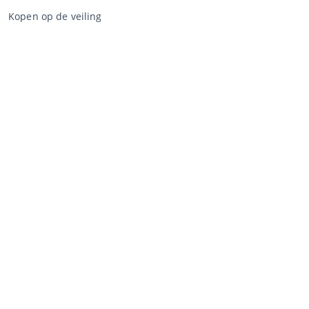
Kopen op de veiling
Algemene voorwaarden koper
Disclaimer
Privacy Statement
Verkopen via CCA
Verkopen via de veiling
Algemene voorwaarden verkoper
Mijn CCA
Inloggen
Registreren