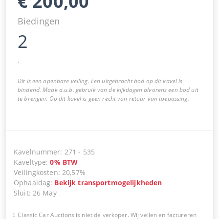
€
200,00
Biedingen
2
.
Dit is een openbare veiling. Een uitgebracht bod op dit kavel is
bindend. Maak a.u.b. gebruik van de kijkdagen alvorens een bod uit
te brengen. Op dit kavel is geen recht van retour van toepassing.
Kavelnummer
:
271
-
535
Kaveltype
:
0
%
BTW
Veilingkosten
:
20,57%
Ophaaldag
:
Bekijk transportmogelijkheden
Sluit
:
26 May
Classic Car Auctions is niet de verkoper. Wij veilen en factureren