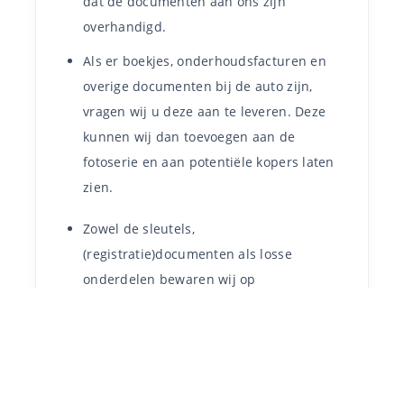
dat de documenten aan ons zijn
overhandigd.
Als er boekjes, onderhoudsfacturen en
overige documenten bij de auto zijn,
vragen wij u deze aan te leveren. Deze
kunnen wij dan toevoegen aan de
fotoserie en aan potentiële kopers laten
zien.
Zowel de sleutels,
(registratie)documenten als losse
onderdelen bewaren wij op
afgeschermde plekken zodat alleen wij
erbij kunnen.
* Alle genoemde bedragen zijn exclusief
BTW.