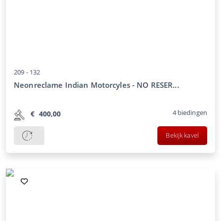
209 -
132
Neonreclame Indian Motorcyles - NO RESER...
4
biedingen
€
400,00
Bekijk kavel