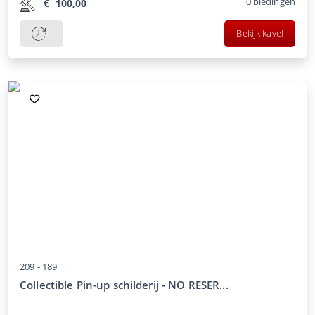
0
biedingen
€
100,00
Bekijk kavel
209 -
189
Collectible Pin-up schilderij - NO RESER...