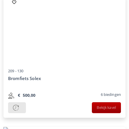
209 -
130
Bromfiets Solex
6
biedingen
€
500,00
Bekijk kavel