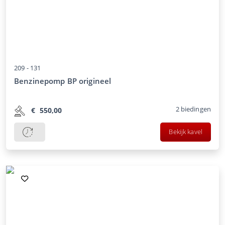
209 -
131
Benzinepomp BP origineel
2
biedingen
€
550,00
Bekijk kavel