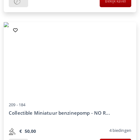
Bekijk kavel
209 -
184
Collectible Miniatuur benzinepomp - NO R...
4
biedingen
€
50,00