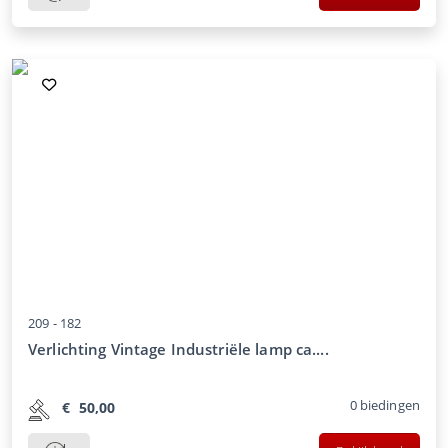
209 -
182
Verlichting Vintage Industriële lamp ca....
0
biedingen
€
50,00