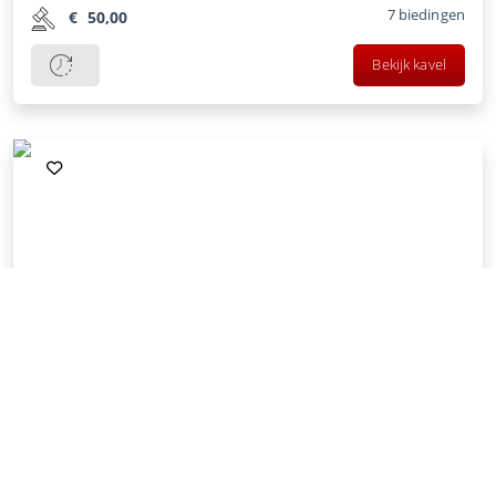
7
biedingen
€
50,00
Bekijk kavel
209 -
180
Collectible Pin-up schilderij - NO RESER...