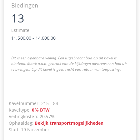
Biedingen
13
Estimate
11.500,00
-
14.000,00
.
Dit is een openbare veiling. Een uitgebracht bod op dit kavel is
bindend. Maak a.u.b. gebruik van de kijkdagen alvorens een bod uit
te brengen. Op dit kavel is geen recht van retour van toepassing.
Kavelnummer
:
215
-
84
Kaveltype
:
0
%
BTW
Veilingkosten
:
20,57%
Ophaaldag
:
Bekijk transportmogelijkheden
Sluit
:
19 November