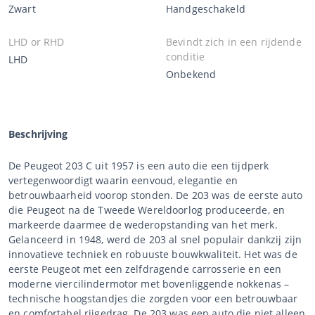
Zwart
Handgeschakeld
LHD or RHD
Bevindt zich in een rijdende
conditie
LHD
Onbekend
Beschrijving
De Peugeot 203 C uit 1957 is een auto die een tijdperk
vertegenwoordigt waarin eenvoud, elegantie en
betrouwbaarheid voorop stonden. De 203 was de eerste auto
die Peugeot na de Tweede Wereldoorlog produceerde, en
markeerde daarmee de wederopstanding van het merk.
Gelanceerd in 1948, werd de 203 al snel populair dankzij zijn
innovatieve techniek en robuuste bouwkwaliteit. Het was de
eerste Peugeot met een zelfdragende carrosserie en een
moderne viercilindermotor met bovenliggende nokkenas –
technische hoogstandjes die zorgden voor een betrouwbaar
en comfortabel rijgedrag. De 203 was een auto die niet alleen