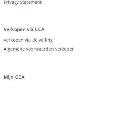
Privacy Statement
Verkopen via CCA
Verkopen via de veiling
Algemene voorwaarden verkoper
Mijn CCA
Inloggen
Registreren
©
2026
Classic Car Auctions
All rights reserved