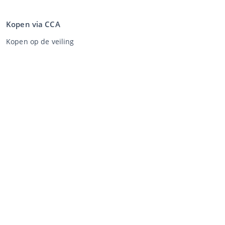
Kopen via CCA
Kopen op de veiling
Algemene voorwaarden koper
Disclaimer
Privacy Statement
Verkopen via CCA
Verkopen via de veiling
Algemene voorwaarden verkoper
Mijn CCA