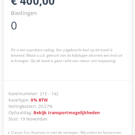
€
400,00
Biedingen
0
.
Dit is een openbare veiling. Een uitgebracht bod op dit kavel is
bindend. Maak a.u.b. gebruik van de kijkdagen alvorens een bod uit
te brengen. Op dit kavel is geen recht van retour van toepassing.
Kavelnummer
:
215
-
142
Kaveltype
:
0
%
BTW
Veilingkosten
:
20,57%
Ophaaldag
:
Bekijk transportmogelijkheden
Sluit
:
19 November
Classic Car Auctions is niet de verkoper. Wij veilen en factureren