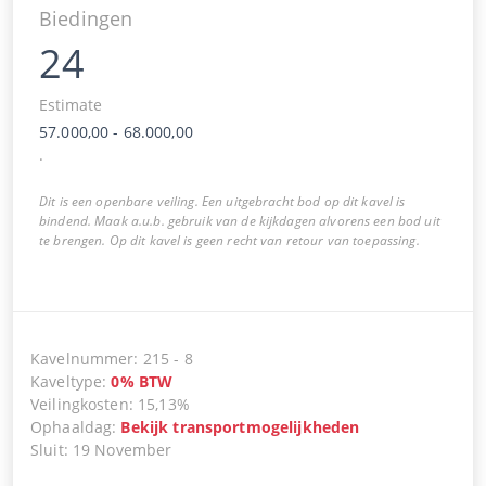
Biedingen
24
Estimate
57.000,00
-
68.000,00
.
Dit is een openbare veiling. Een uitgebracht bod op dit kavel is
bindend. Maak a.u.b. gebruik van de kijkdagen alvorens een bod uit
te brengen. Op dit kavel is geen recht van retour van toepassing.
Kavelnummer
:
215
-
8
Kaveltype
:
0
%
BTW
Veilingkosten
:
15,13%
Ophaaldag
:
Bekijk transportmogelijkheden
Sluit
:
19 November