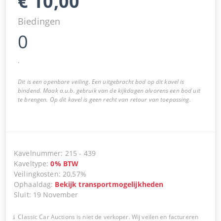
€
10,00
Biedingen
0
.
Dit is een openbare veiling. Een uitgebracht bod op dit kavel is
bindend. Maak a.u.b. gebruik van de kijkdagen alvorens een bod uit
te brengen. Op dit kavel is geen recht van retour van toepassing.
Kavelnummer
:
215
-
439
Kaveltype
:
0
%
BTW
Veilingkosten
:
20,57%
Ophaaldag
:
Bekijk transportmogelijkheden
Sluit
:
19 November
Classic Car Auctions is niet de verkoper. Wij veilen en factureren