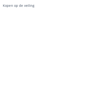
Kopen op de veiling
Algemene voorwaarden koper
Disclaimer
Privacy Statement
Verkopen via CCA
Verkopen via de veiling
Algemene voorwaarden verkoper
Mijn CCA
Inloggen
Registreren