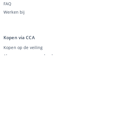
FAQ
Werken bij
Kopen via CCA
Kopen op de veiling
Algemene voorwaarden koper
Disclaimer
Privacy Statement
Verkopen via CCA
Verkopen via de veiling
Algemene voorwaarden verkoper