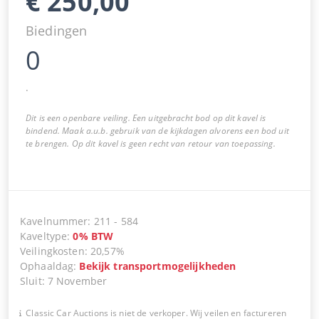
€
250,00
Biedingen
0
.
Dit is een openbare veiling. Een uitgebracht bod op dit kavel is
bindend. Maak a.u.b. gebruik van de kijkdagen alvorens een bod uit
te brengen. Op dit kavel is geen recht van retour van toepassing.
Kavelnummer
:
211
-
584
Kaveltype
:
0
%
BTW
Veilingkosten
:
20,57%
Ophaaldag
:
Bekijk transportmogelijkheden
Sluit
:
7 November
Classic Car Auctions is niet de verkoper. Wij veilen en factureren