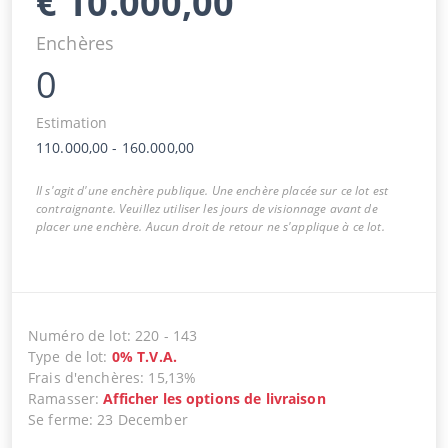
€
10.000,00
Enchères
0
Estimation
110.000,00
-
160.000,00
Il s'agit d'une enchère publique. Une enchère placée sur ce lot est
contraignante. Veuillez utiliser les jours de visionnage avant de
placer une enchère. Aucun droit de retour ne s'applique à ce lot.
Numéro de lot
:
220
-
143
Type de lot
:
0
%
T.V.A.
Frais d'enchères
:
15,13%
Ramasser
:
Afficher les options de livraison
Se ferme
:
23 December