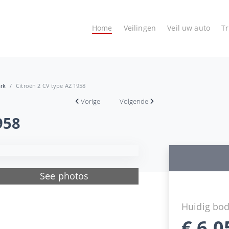
Home
Veilingen
Veil uw auto
T
ark
Citroën 2 CV type AZ 1958
Vorige
Volgende
958
See photos
Huidig bo
€
6.0