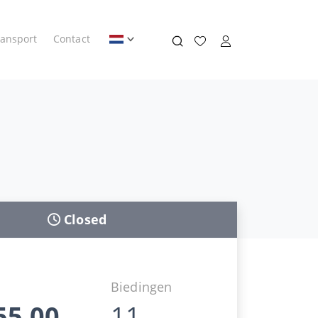
ransport
Contact
Closed
d
Biedingen
55,00
11