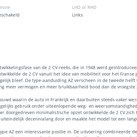
issie
LHD or RHD
schakeld
Links
ntwikkelingsfase van de 2 CV-reeks, die in 1948 werd geïntroduce
twikkelde de 2 CV vanuit het idee van mobiliteit voor het Franse
ogelijk bleef. De type-aanduiding AZ verscheen in de tweede helft 
ing meer vermogen en meer bruikbaarheid bood dan de vroegste 2
ouwd waarin de auto in Frankrijk en daarbuiten steeds vaker werd
gelijks gebruik onder uiteenlopende weg- en weersomstandighede
er doorgedreven minimalistische opzet ontwikkelde de 2 CV zich 
iep uiteindelijk decennialang door en maakte het model tot een la
ype AZ een interessante positie in. De uitvoering combineerde d