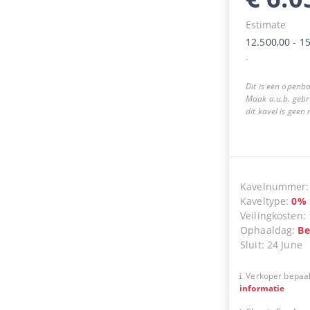
Estimate
12.500,00
-
15
.
Dit is een openba
Maak a.u.b. gebr
dit kavel is geen
Kavelnummer
Kaveltype
:
0
%
Veilingkosten
:
Ophaaldag
:
Be
Sluit
:
24 June
Verkoper bepaal
informatie