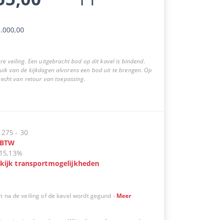
.000,00
re veiling. Een uitgebracht bod op dit kavel is bindend.
uik van de kijkdagen alvorens een bod uit te brengen. Op
 recht van retour van toepassing.
:
275
-
30
BTW
15,13%
kijk transportmogelijkheden
t na de veiling of de kavel wordt gegund
-
Meer