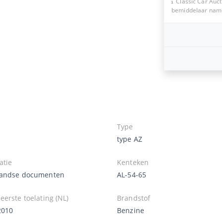
Classic Car Auct
bemiddelaar namen
Type
type AZ
atie
Kenteken
andse documenten
AL-54-65
erste toelating (NL)
Brandstof
2010
Benzine