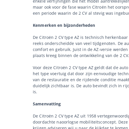
enkele verfijningen die het model aantrekkelijk
maar ook voor de fase waarin Citroën het oorspro
een periode waarin de 2 CV al stevig was ingebur
Kenmerken en bijzonderheden
De Citroën 2 CV type AZ is technisch herkenbaar
reeks onderscheidde van veel tijdgenoten. De a
comfort en gebruik. Juist in de AZ-versie werd
plaats kreeg binnen de ontwikkeling van de 2 CV
Voor deze Citroën 2 CV type AZ geldt dat de auto
het type voertuig dat door zijn eenvoudige tech
van de restauratie en de rijdende conditie maak
duidelijk zichtbaar is. De auto bevindt zich in 
is.
Samenvatting
De Citroën 2 CV type AZ uit 1958 vertegenwoordi
doordachte naoorlogse mobiliteitsconcept. Deze a
krijgen adviseren wij u naar de kijkdag te komen