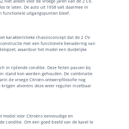
 niet alleen voor de vroege jaren van de 2 CV,
os te laten. De auto uit 1958 valt daarmee in
en functionele uitgangspunten bleef.
et karakteristieke chassisconcept dat de 2 CV-
sconstructie met een functionele benadering van
elopzet, waardoor het model een duidelijke
ch in rijdende conditie. Deze feiten passen bij
ed in stand kon worden gehouden. De combinatie
arin de vroege Citroën-ontwerpfilosofie nog
e krijgen alvorens deze weer regulier inzetbaar
at model voor Citroëns eenvoudige en
nde conditie. Om een goed beeld van de kavel te