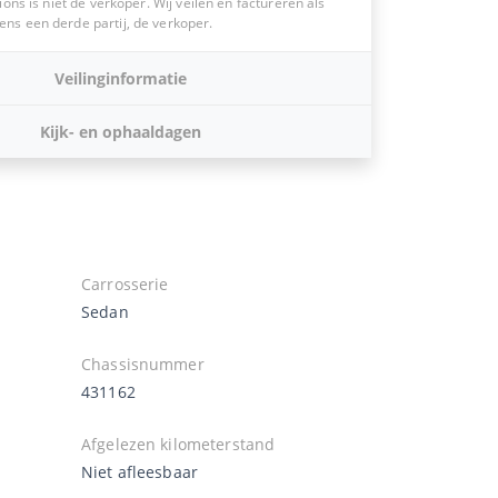
ions is niet de verkoper. Wij veilen en factureren als
s een derde partij, de verkoper.
Veilinginformatie
Kijk- en ophaaldagen
Carrosserie
Sedan
Chassisnummer
431162
Afgelezen kilometerstand
Niet afleesbaar