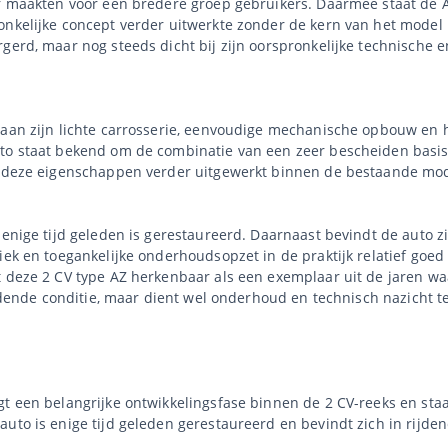
er maakten voor een bredere groep gebruikers. Daarmee staat de AZ
nkelijke concept verder uitwerkte zonder de kern van het model l
gerd, maar nog steeds dicht bij zijn oorspronkelijke technische 
 aan zijn lichte carrosserie, eenvoudige mechanische opbouw en h
uto staat bekend om de combinatie van een zeer bescheiden basi
en deze eigenschappen verder uitgewerkt binnen de bestaande mod
.
 enige tijd geleden is gerestaureerd. Daarnaast bevindt de auto zi
niek en toegankelijke onderhoudsopzet in de praktijk relatief go
t deze 2 CV type AZ herkenbaar als een exemplaar uit de jaren wa
rijdende conditie, maar dient wel onderhoud en technisch nazicht t
gt een belangrijke ontwikkelingsfase binnen de 2 CV-reeks en sta
uto is enige tijd geleden gerestaureerd en bevindt zich in rijde
.