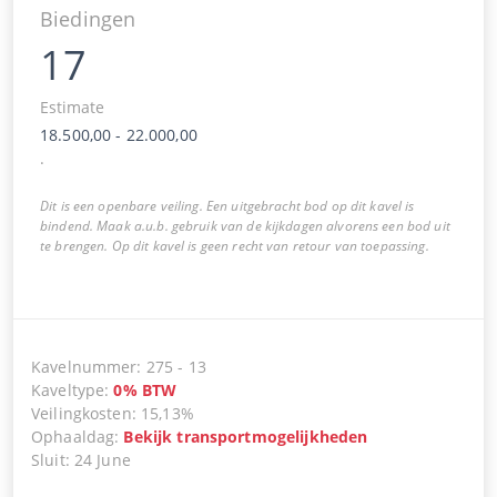
Biedingen
17
Estimate
18.500,00
-
22.000,00
.
Dit is een openbare veiling. Een uitgebracht bod op dit kavel is
bindend. Maak a.u.b. gebruik van de kijkdagen alvorens een bod uit
te brengen. Op dit kavel is geen recht van retour van toepassing.
Kavelnummer
:
275
-
13
Kaveltype
:
0
%
BTW
Veilingkosten
:
15,13%
Ophaaldag
:
Bekijk transportmogelijkheden
Sluit
:
24 June