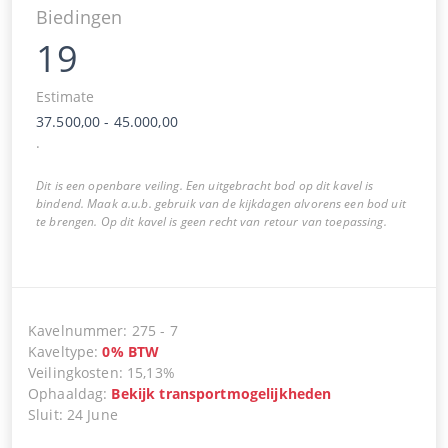
Biedingen
19
Estimate
37.500,00
-
45.000,00
.
Dit is een openbare veiling. Een uitgebracht bod op dit kavel is
bindend. Maak a.u.b. gebruik van de kijkdagen alvorens een bod uit
te brengen. Op dit kavel is geen recht van retour van toepassing.
Kavelnummer
:
275
-
7
Kaveltype
:
0
%
BTW
Veilingkosten
:
15,13%
Ophaaldag
:
Bekijk transportmogelijkheden
Sluit
:
24 June