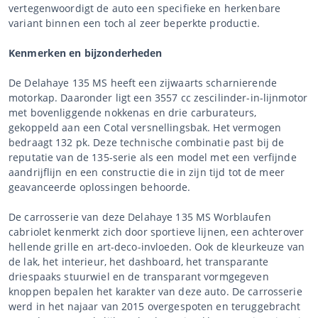
vertegenwoordigt de auto een specifieke en herkenbare
variant binnen een toch al zeer beperkte productie.
Kenmerken en bijzonderheden
De Delahaye 135 MS heeft een zijwaarts scharnierende
motorkap. Daaronder ligt een 3557 cc zescilinder-in-lijnmotor
met bovenliggende nokkenas en drie carburateurs,
gekoppeld aan een Cotal versnellingsbak. Het vermogen
bedraagt 132 pk. Deze technische combinatie past bij de
reputatie van de 135-serie als een model met een verfijnde
aandrijflijn en een constructie die in zijn tijd tot de meer
geavanceerde oplossingen behoorde.
De carrosserie van deze Delahaye 135 MS Worblaufen
cabriolet kenmerkt zich door sportieve lijnen, een achterover
hellende grille en art-deco-invloeden. Ook de kleurkeuze van
de lak, het interieur, het dashboard, het transparante
driespaaks stuurwiel en de transparant vormgegeven
knoppen bepalen het karakter van deze auto. De carrosserie
werd in het najaar van 2015 overgespoten en teruggebracht