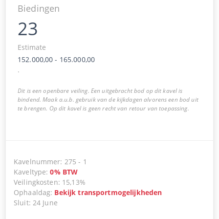
Biedingen
23
Estimate
152.000,00
-
165.000,00
.
Dit is een openbare veiling. Een uitgebracht bod op dit kavel is
bindend. Maak a.u.b. gebruik van de kijkdagen alvorens een bod uit
te brengen. Op dit kavel is geen recht van retour van toepassing.
Kavelnummer
:
275
-
1
Kaveltype
:
0
%
BTW
Veilingkosten
:
15,13%
Ophaaldag
:
Bekijk transportmogelijkheden
Sluit
:
24 June