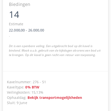
Biedingen
14
Estimate
22.000,00
-
26.000,00
.
Dit is een openbare veiling. Een uitgebracht bod op dit kavel is
bindend. Maak a.u.b. gebruik van de kijkdagen alvorens een bod uit
te brengen. Op dit kavel is geen recht van retour van toepassing.
Kavelnummer
:
276
-
51
Kaveltype
:
0
%
BTW
Veilingkosten
:
15,13%
Ophaaldag
:
Bekijk transportmogelijkheden
Sluit
:
9 June