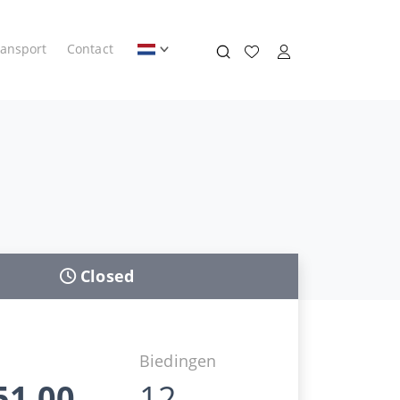
ransport
Contact
Closed
d
Biedingen
51,00
12