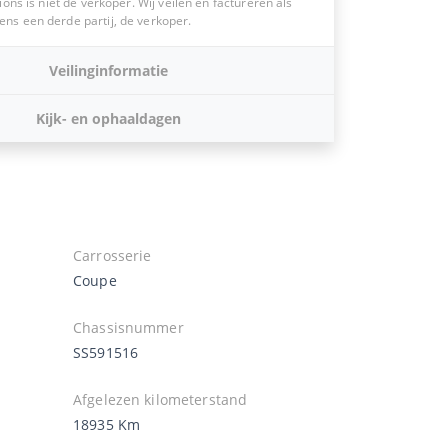
ions is niet de verkoper. Wij veilen en factureren als
s een derde partij, de verkoper.
Veilinginformatie
Kijk- en ophaaldagen
Carrosserie
Coupe
Chassisnummer
SS591516
Afgelezen kilometerstand
18935 Km