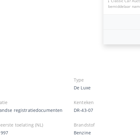
Classic Car Auct
bemiddelaar namen
Type
De Luxe
atie
Kenteken
andse registratiedocumenten
DR-43-07
erste toelating (NL)
Brandstof
1997
Benzine