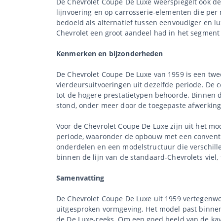
De Chevrolet Coupe De Luxe weerspiegelt ook de
lijnvoering en op carrosserie-elementen die per
bedoeld als alternatief tussen eenvoudiger en 
Chevrolet een groot aandeel had in het segment
Kenmerken en bijzonderheden
De Chevrolet Coupe De Luxe van 1959 is een tw
vierdeursuitvoeringen uit dezelfde periode. De c
tot de hogere prestatietypen behoorde. Binnen 
stond, onder meer door de toegepaste afwerkin
Voor de Chevrolet Coupe De Luxe zijn uit het m
periode, waaronder de opbouw met een conventio
onderdelen en een modelstructuur die verschill
binnen de lijn van de standaard-Chevrolets viel,
Samenvatting
De Chevrolet Coupe De Luxe uit 1959 vertegenw
uitgesproken vormgeving. Het model past binnen 
de De Luxe-reeks. Om een goed beeld van de kave