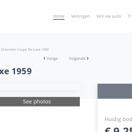
Home
Veilingen
Veil uw auto
T
Chevrolet Coupe De Luxe 1959
Vorige
Volgende
xe 1959
See photos
Huidig bo
€
9.2