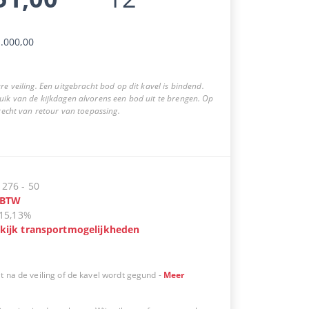
.000,00
re veiling. Een uitgebracht bod op dit kavel is bindend.
uik van de kijkdagen alvorens een bod uit te brengen. Op
 recht van retour van toepassing.
:
276
-
50
BTW
15,13%
kijk transportmogelijkheden
t na de veiling of de kavel wordt gegund
-
Meer