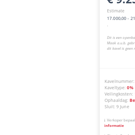
Estimate
17.000,00
-
21
.
Dit is een openba
Maak a.u.b. gebr
dit kavel is geen
Kavelnummer
Kaveltype
:
0
%
Veilingkosten
:
Ophaaldag
:
Be
Sluit
:
9 June
Verkoper bepaal
informatie