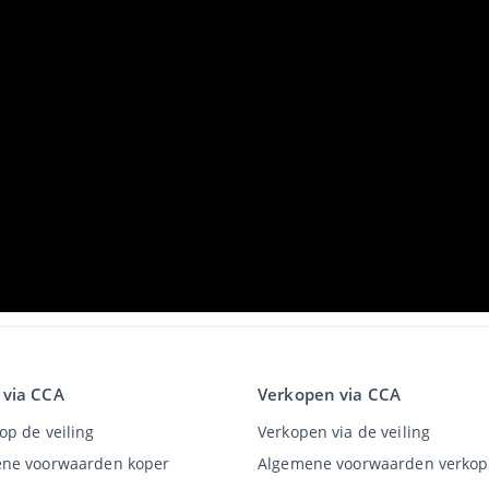
 via CCA
Verkopen via CCA
op de veiling
Verkopen via de veiling
ne voorwaarden koper
Algemene voorwaarden verkop