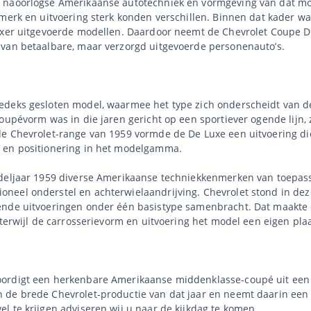
 naoorlogse Amerikaanse autotechniek en vormgeving van dat mo
 merk en uitvoering sterk konden verschillen. Binnen dat kader 
luxer uitgevoerde modellen. Daardoor neemt de Chevrolet Coupe D
 van betaalbare, maar verzorgd uitgevoerde personenauto’s.
eedeks gesloten model, waarmee het type zich onderscheidt van
oupévorm was in die jaren gericht op een sportiever ogende lijn,
de Chevrolet-range van 1959 vormde de De Luxe een uitvoering di
g en positionering in het modelgamma.
odeljaar 1959 diverse Amerikaanse techniekkenmerken van toepass
neel onderstel en achterwielaandrijving. Chevrolet stond in de
ende uitvoeringen onder één basistype samenbracht. Dat maakte d
 terwijl de carrosserievorm en uitvoering het model een eigen pla
oordigt een herkenbare Amerikaanse middenklasse-coupé uit een
de brede Chevrolet-productie van dat jaar en neemt daarin een du
l te krijgen adviseren wij u naar de kijkdag te komen.