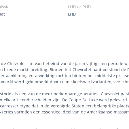
issie
LHD or RHD
aat
LHD
de Chevrolet-lijn van het eind van de jaren vijftig, een periode 
 brede marktspreiding. Binnen het Chevrolet-aanbod stond de D
meer aankleding en afwerking zochten binnen het middelste prijs
omarkt werd gekenmerkt door ruime koetswerkvarianten, veel chr
storie als een van de meer herkenbare generaties. Chevrolet paste
n elkaar te onderscheiden zijn. De Coupe De Luxe werd geleverd 
arrosserietype dat in de Verenigde Staten een belangrijke plaat
t-series vormden een essentieel deel van de Amerikaanse massa