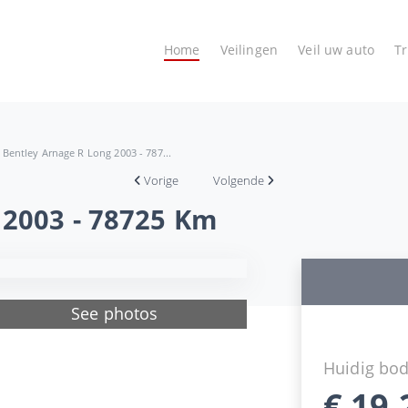
Home
Veilingen
Veil uw auto
T
Bentley Arnage R Long 2003 - 787...
Vorige
Volgende
 2003 - 78725 Km
See photos
Huidig bo
€
19.