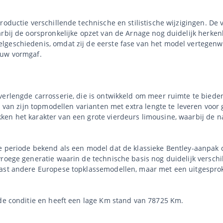
oductie verschillende technische en stilistische wijzigingen. De 
rbij de oorspronkelijke opzet van de Arnage nog duidelijk herkenb
geschiedenis, omdat zij de eerste fase van het model vertegenwoor
euw vormgaf.
verlengde carrosserie, die is ontwikkeld om meer ruimte te bied
m van zijn topmodellen varianten met extra lengte te leveren voor 
n het karakter van een grote vierdeurs limousine, waarbij de nad
ze periode bekend als een model dat de klassieke Bentley-aanp
roege generatie waarin de technische basis nog duidelijk verschil
ast andere Europese topklassemodellen, maar met een uitgesproke
nde conditie en heeft een lage Km stand van 78725 Km.