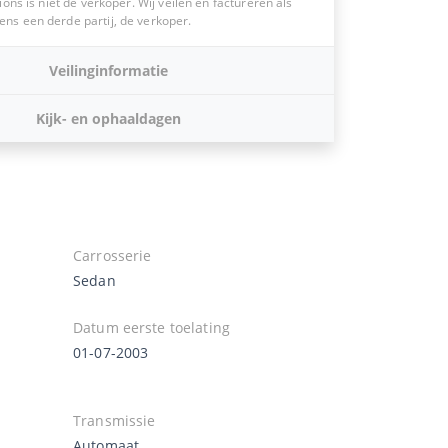
ions is niet de verkoper. Wij veilen en factureren als
s een derde partij, de verkoper.
Veilinginformatie
Kijk- en ophaaldagen
Carrosserie
Sedan
Datum eerste toelating
01-07-2003
Transmissie
Automaat