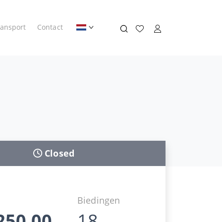
ransport
Contact
Closed
d
Biedingen
250,00
18