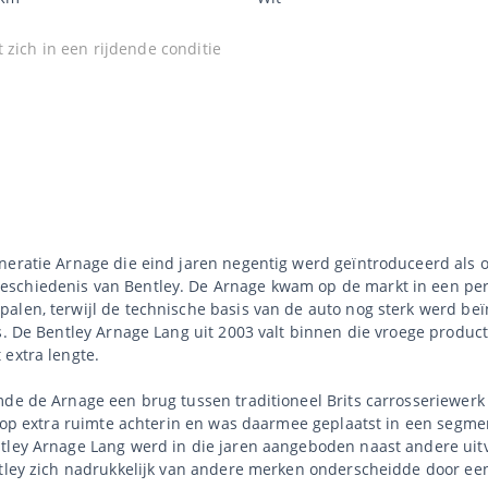
 zich in een rijdende conditie
eneratie Arnage die eind jaren negentig werd geïntroduceerd als
eschiedenis van Bentley. De Arnage kwam op de markt in een per
alen, terwijl de technische basis van de auto nog sterk werd be
s. De Bentley Arnage Lang uit 2003 valt binnen die vroege produc
 extra lengte.
rmde de Arnage een brug tussen traditioneel Brits carrosseriewe
h op extra ruimte achterin en was daarmee geplaatst in een segmen
tley Arnage Lang werd in die jaren aangeboden naast andere uitv
ntley zich nadrukkelijk van andere merken onderscheidde door een