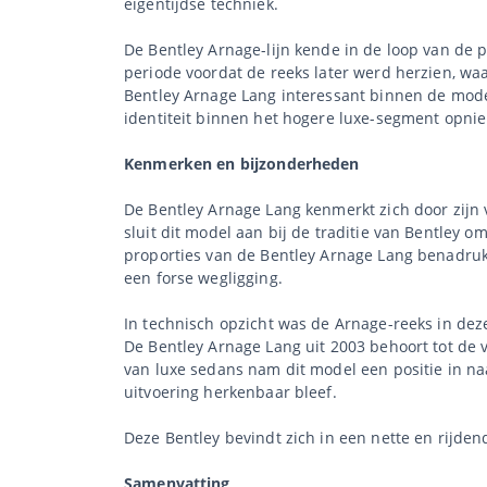
eigentijdse techniek.
De Bentley Arnage-lijn kende in de loop van de pr
periode voordat de reeks later werd herzien, waa
Bentley Arnage Lang interessant binnen de model
identiteit binnen het hogere luxe-segment opni
Kenmerken en bijzonderheden
De Bentley Arnage Lang kenmerkt zich door zijn 
sluit dit model aan bij de traditie van Bentley o
proporties van de Bentley Arnage Lang benadrukke
een forse wegligging.
In technisch opzicht was de Arnage-reeks in de
De Bentley Arnage Lang uit 2003 behoort tot de v
van luxe sedans nam dit model een positie in na
uitvoering herkenbaar bleef.
Deze Bentley bevindt zich in een nette en rijde
Samenvatting