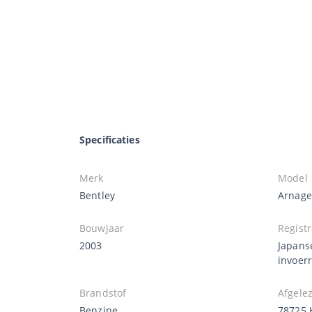
Specificaties
Merk
Model
Bentley
Arnage
Bouwjaar
Registr
2003
Japans
invoer
Brandstof
Afgele
Benzine
78725