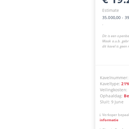
Estimate
35.000,00
-
39
.
Dit is een openba
Maak a.u.b. gebr
dit kavel is geen
Kavelnummer
Kaveltype
:
21
Veilingkosten
:
Ophaaldag
:
Be
Sluit
:
9 June
Verkoper bepaal
informatie