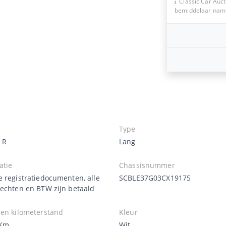
Classic Car Auct
bemiddelaar namen
Type
 R
Lang
atie
Chassisnummer
e registratiedocumenten, alle
SCBLE37G03CX19175
rechten en BTW zijn betaald
zen kilometerstand
Kleur
 Km
Wit