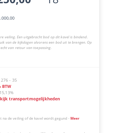
.000,00
re veiling. Een uitgebracht bod op dit kavel is bindend.
uik van de kijkdagen alvorens een bod uit te brengen. Op
 recht van retour van toepassing.
:
276
-
35
%
BTW
15,13%
kijk transportmogelijkheden
t na de veiling of de kavel wordt gegund
-
Meer