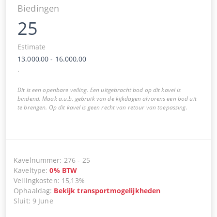
Biedingen
25
Estimate
13.000,00
-
16.000,00
.
Dit is een openbare veiling. Een uitgebracht bod op dit kavel is
bindend. Maak a.u.b. gebruik van de kijkdagen alvorens een bod uit
te brengen. Op dit kavel is geen recht van retour van toepassing.
Kavelnummer
:
276
-
25
Kaveltype
:
0
%
BTW
Veilingkosten
:
15,13%
Ophaaldag
:
Bekijk transportmogelijkheden
Sluit
:
9 June