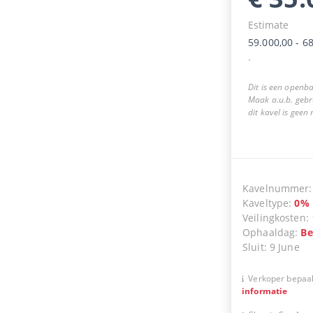
Estimate
59.000,00
-
68
.
Dit is een openba
Maak a.u.b. gebr
dit kavel is geen
Kavelnummer
Kaveltype
:
0
%
Veilingkosten
:
Ophaaldag
:
Be
Sluit
:
9 June
Verkoper bepaal
informatie