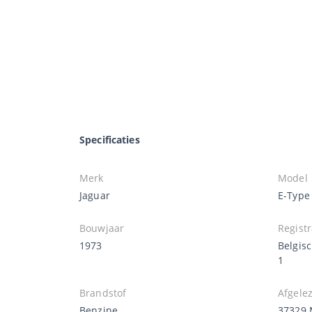
Specificaties
Merk
Model
Jaguar
E-Type
Bouwjaar
Registr
1973
Belgis
1
Brandstof
Afgele
Benzine
37329 