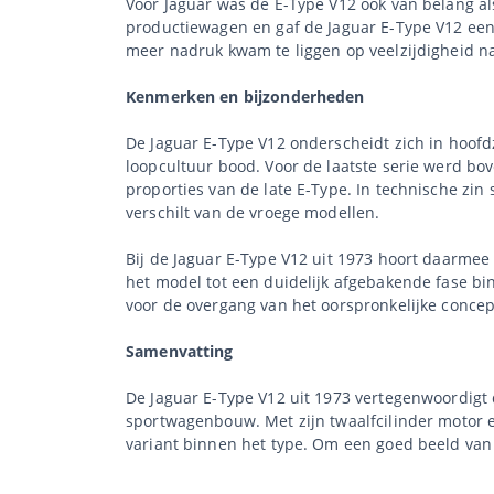
Voor Jaguar was de E-Type V12 ook van belang als
productiewagen en gaf de Jaguar E-Type V12 een
meer nadruk kwam te liggen op veelzijdigheid na
Kenmerken en bijzonderheden
De Jaguar E-Type V12 onderscheidt zich in hoofdz
loopcultuur bood. Voor de laatste serie werd bo
proporties van de late E-Type. In technische zin s
verschilt van de vroege modellen.
Bij de Jaguar E-Type V12 uit 1973 hoort daarmee
het model tot een duidelijk afgebakende fase bin
voor de overgang van het oorspronkelijke concep
Samenvatting
De Jaguar E-Type V12 uit 1973 vertegenwoordigt d
sportwagenbouw. Met zijn twaalfcilinder motor e
variant binnen het type. Om een goed beeld van d