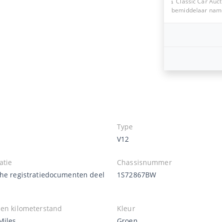
Classic Car Auct
bemiddelaar namen
Type
V12
atie
Chassisnummer
che registratiedocumenten deel
1S72867BW
zen kilometerstand
Kleur
Miles
Groen