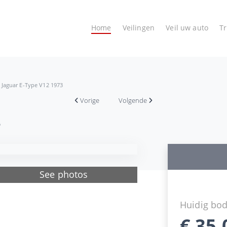
Home
Veilingen
Veil uw auto
T
Jaguar E-Type V12 1973
Vorige
Volgende
3
See photos
Huidig bo
€
35.