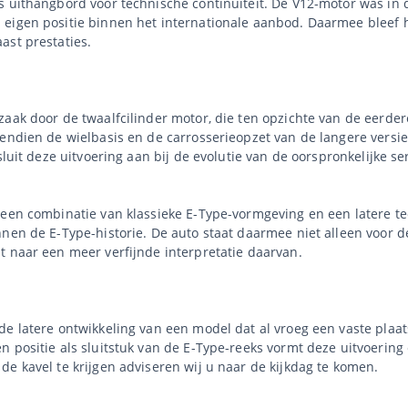
 uithangbord voor technische continuïteit. De V12-motor was in di
 eigen positie binnen het internationale aanbod. Daarmee bleef 
ast prestaties.
aak door de twaalfcilinder motor, die ten opzichte van de eerder
vendien de wielbasis en de carrosserieopzet van de langere vers
luit deze uitvoering aan bij de evolutie van de oorspronkelijke ser
 een combinatie van klassieke E-Type-vormgeving en een latere tec
nen de E-Type-historie. De auto staat daarmee niet alleen voor d
t naar een meer verfijnde interpretatie daarvan.
e latere ontwikkeling van een model dat al vroeg een vaste plaat
n positie als sluitstuk van de E-Type-reeks vormt deze uitvoering
e kavel te krijgen adviseren wij u naar de kijkdag te komen.