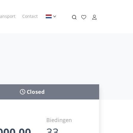
ransport
Contact
Closed
d
Biedingen
000,00
33