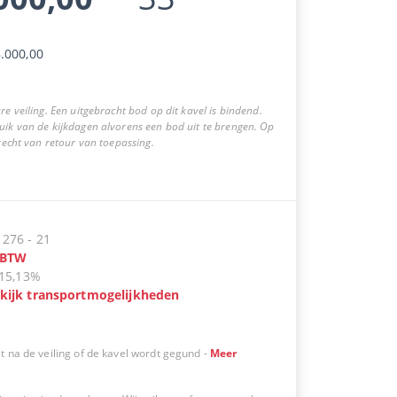
.000,00
re veiling. Een uitgebracht bod op dit kavel is bindend.
uik van de kijkdagen alvorens een bod uit te brengen. Op
 recht van retour van toepassing.
:
276
-
21
BTW
15,13%
kijk transportmogelijkheden
t na de veiling of de kavel wordt gegund
-
Meer