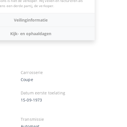
ions is niet de verkoper. Wij veilen en factureren als
s een derde partij, de verkoper.
Veilinginformatie
Kijk- en ophaaldagen
Carrosserie
Coupe
Datum eerste toelating
15-09-1973
Transmissie
Automaat