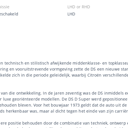
issie
LHD or RHD
schakeld
LHD
n technisch en stilistisch afwijkende middenklasse- en topklass
ring en vooruitstrevende vormgeving zette de DS een nieuwe sta
kelde zich in die periode geleidelijk, waarbij Citroën verschillen
e van die ontwikkeling. In de jaren zeventig was de DS inmiddels
r luxe georiënteerde modellen. De DS D Super werd gepositioneer
ouden bleven. Voor het bouwjaar 1973 geldt dat de auto uit de l
s herkenbaar was, maar al dicht tegen het einde van zijn carrièr
dere positie behouden door de combinatie van techniek, ontwerp e