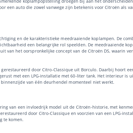
kenmerkende koplampopstelling droegen bij aan het onderscheiden
oor een auto die zowel vanwege zijn betekenis voor Citroën als va
chtiging en de karakteristieke meedraaiende koplampen. De combi
 zichtbaarheid een belangrijke rol speelden. De meedraaiende ko
uit van het oorspronkelijke concept van de Citroën DS, waarin ve
gerestaureerd door Citro-Classique uit Borculo. Daarbij hoort ee
gerust met een LPG-installatie met 60-liter tank. Het interieur is 
e binnenzijde van één deurhendel momenteel niet werkt.
oering van een invloedrijk model uit de Citroën-historie, met ken
erestaureerd door Citro-Classique en voorzien van een LPG-instal
ag te komen.