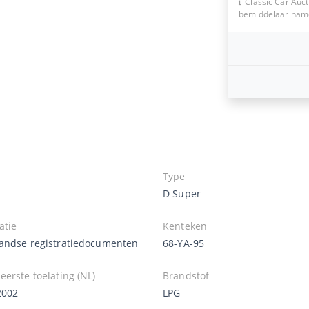
Classic Car Auct
bemiddelaar namen
Type
D Super
atie
Kenteken
andse registratiedocumenten
68-YA-95
erste toelating (NL)
Brandstof
2002
LPG