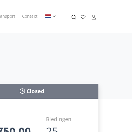
ransport
Contact
Closed
d
Biedingen
750,00
25