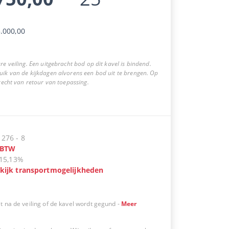
.000,00
re veiling. Een uitgebracht bod op dit kavel is bindend.
uik van de kijkdagen alvorens een bod uit te brengen. Op
 recht van retour van toepassing.
:
276
-
8
BTW
15,13%
kijk transportmogelijkheden
t na de veiling of de kavel wordt gegund
-
Meer