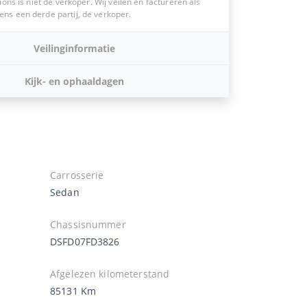
ions is niet de verkoper. Wij veilen en factureren als
s een derde partij, de verkoper.
Veilinginformatie
Kijk- en ophaaldagen
Carrosserie
Sedan
Chassisnummer
DSFD07FD3826
Afgelezen kilometerstand
85131 Km