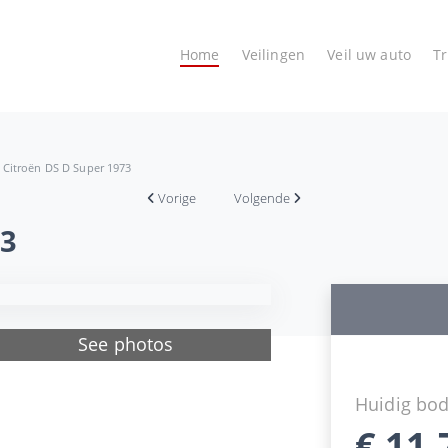
Home
Veilingen
Veil uw auto
T
Citroën DS D Super 1973
Vorige
Volgende
73
See photos
Huidig bo
€
11.