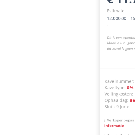
Estimate
12.000,00
-
15
.
Dit is een openba
Maak a.u.b. gebr
dit kavel is geen
Kavelnummer
Kaveltype
:
0
%
Veilingkosten
:
Ophaaldag
:
Be
Sluit
:
9 June
Verkoper bepaal
informatie