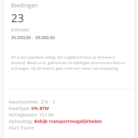
Biedingen
23
Estimate
35.000,00
-
39.000,00
.
Dit is een openbare veiling. Een uitgebracht bod op dit kavel is
bindend. Maak a.u.b. gebruik van de kijkdagen alvorens een bod uit
te brengen. Op dit kavel is geen recht van retour van toepassing.
Kavelnummer
:
276
-
3
Kaveltype
:
0
%
BTW
Veilingkosten
:
15,13%
Ophaaldag
:
Bekijk transportmogelijkheden
Sluit
:
9 June