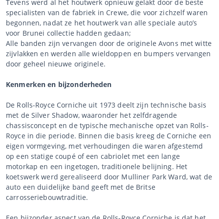
Tevens werd al het houtwerk opnieuw gelakt door de beste
specialisten van de fabriek in Crewe, die voor zichzelf waren
begonnen, nadat ze het houtwerk van alle speciale auto’s
voor Brunei collectie hadden gedaan;
Alle banden zijn vervangen door de originele Avons met witte
zijvlakken en werden alle wieldoppen en bumpers vervangen
door geheel nieuwe originele.
Kenmerken en bijzonderheden
De Rolls-Royce Corniche uit 1973 deelt zijn technische basis
met de Silver Shadow, waaronder het zelfdragende
chassisconcept en de typische mechanische opzet van Rolls-
Royce in die periode. Binnen die basis kreeg de Corniche een
eigen vormgeving, met verhoudingen die waren afgestemd
op een statige coupé of een cabriolet met een lange
motorkap en een ingetogen, traditionele belijning. Het
koetswerk werd gerealiseerd door Mulliner Park Ward, wat de
auto een duidelijke band geeft met de Britse
carrosseriebouwtraditie.
Een bijzonder aspect van de Rolls-Royce Corniche is dat het