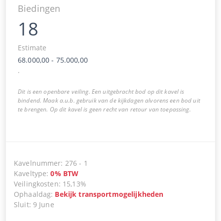
Biedingen
18
Estimate
68.000,00
-
75.000,00
.
Dit is een openbare veiling. Een uitgebracht bod op dit kavel is
bindend. Maak a.u.b. gebruik van de kijkdagen alvorens een bod uit
te brengen. Op dit kavel is geen recht van retour van toepassing.
Kavelnummer
:
276
-
1
Kaveltype
:
0
%
BTW
Veilingkosten
:
15,13%
Ophaaldag
:
Bekijk transportmogelijkheden
Sluit
:
9 June