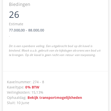
Biedingen
26
Estimate
77.000,00
-
88.000,00
.
Dit is een openbare veiling. Een uitgebracht bod op dit kavel is
bindend. Maak a.u.b. gebruik van de kijkdagen alvorens een bod uit
te brengen. Op dit kavel is geen recht van retour van toepassing.
Kavelnummer
:
274
-
8
Kaveltype
:
0
%
BTW
Veilingkosten
:
15,13%
Ophaaldag
:
Bekijk transportmogelijkheden
Sluit
:
10 June