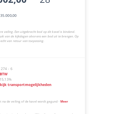
35.000,00
re veiling. Een uitgebracht bod op dit kavel is bindend.
uik van de kijkdagen alvorens een bod uit te brengen. Op
 recht van retour van toepassing.
:
274
-
6
BTW
15,13%
kijk transportmogelijkheden
t na de veiling of de kavel wordt gegund
-
Meer