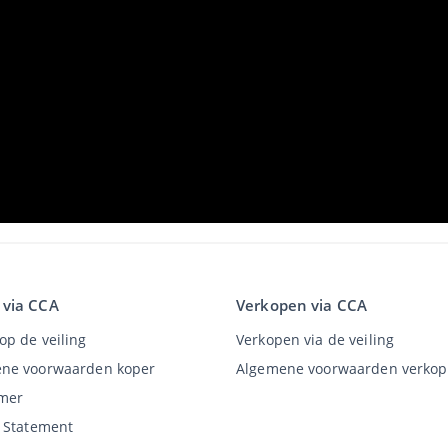
 via CCA
Verkopen via CCA
op de veiling
Verkopen via de veiling
ne voorwaarden koper
Algemene voorwaarden verkop
imer
y Statement