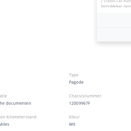
Classic Car Auct
bemiddelaar namen
Type
Pagode
atie
Chassisnummer
che documenten
12009967F
zen kilometerstand
Kleur
Miles
Wit