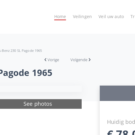
Home
Veilingen
Veil uw auto
T
-Benz 230 SL Pagode 1965
Vorige
Volgende
Pagode 1965
See photos
Huidig bo
€
78.