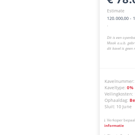
Estimate
120.000,00
-
1
.
Dit is een openba
Maak a.u.b. gebr
dit kavel is geen
Kavelnummer
Kaveltype
:
0
%
Veilingkosten
:
Ophaaldag
:
Be
Sluit
:
10 June
Verkoper bepaal
informatie