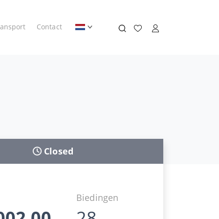
ransport
Contact
Closed
d
Biedingen
002,00
28