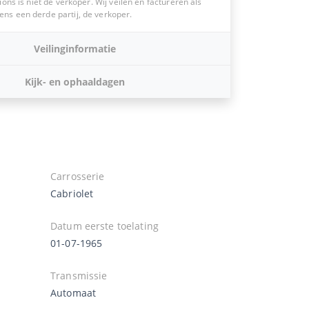
ions is niet de verkoper. Wij veilen en factureren als
s een derde partij, de verkoper.
Veilinginformatie
Kijk- en ophaaldagen
Carrosserie
Cabriolet
Datum eerste toelating
01-07-1965
Transmissie
Automaat