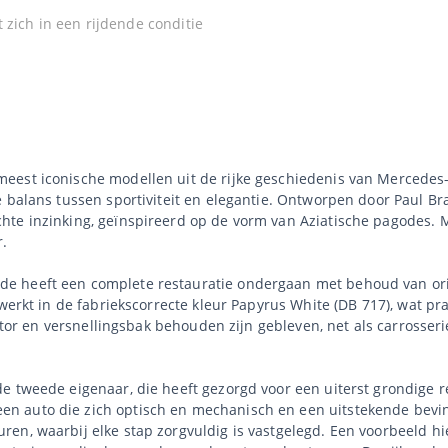
 zich in een rijdende conditie
eest iconische modellen uit de rijke geschiedenis van Mercedes-
 balans tussen sportiviteit en elegantie. Ontworpen door Paul Br
te inzinking, geïnspireerd op de vorm van Aziatische pagodes. Me
r.
 heeft een complete restauratie ondergaan met behoud van origin
ewerkt in de fabriekscorrecte kleur Papyrus White (DB 717), wat pr
motor en versnellingsbak behouden zijn gebleven, net als carrosser
e tweede eigenaar, die heeft gezorgd voor een uiterst grondige r
 auto die zich optisch en mechanisch en een uitstekende bevind
en, waarbij elke stap zorgvuldig is vastgelegd. Een voorbeeld hi