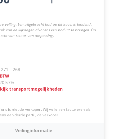
re veiling. Een uitgebracht bod op dit kavel is bindend.
uik van de kijkdagen alvorens een bod uit te brengen. Op
 recht van retour van toepassing.
:
271
-
268
BTW
20,57%
kijk transportmogelijkheden
ions is niet de verkoper. Wij veilen en factureren als
s een derde partij, de verkoper.
Veilinginformatie