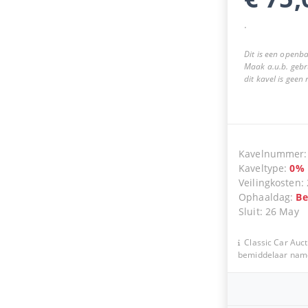
.
Dit is een openba
Maak a.u.b. gebr
dit kavel is geen
Kavelnummer
Kaveltype
:
0
%
Veilingkosten
:
Ophaaldag
:
Be
Sluit
:
26 May
Classic Car Auct
bemiddelaar namen