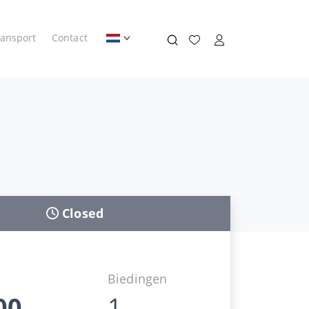
ransport
Contact
Closed
d
Biedingen
00
1