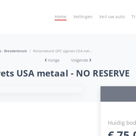
Home
Veilingen
Veil uw auto
T
es - Breedenbroek
Reclamebord GPC sigarets USA met...
Vorige
Volgende
ets USA metaal - NO RESERVE
Huidig bo
€
75,