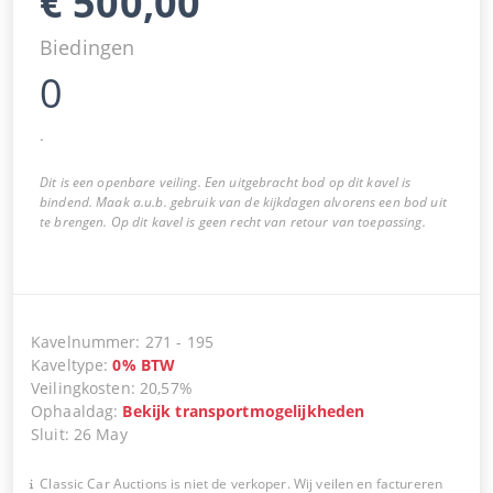
€
500,00
Biedingen
0
.
Dit is een openbare veiling. Een uitgebracht bod op dit kavel is
bindend. Maak a.u.b. gebruik van de kijkdagen alvorens een bod uit
te brengen. Op dit kavel is geen recht van retour van toepassing.
Kavelnummer
:
271
-
195
Kaveltype
:
0
%
BTW
Veilingkosten
:
20,57%
Ophaaldag
:
Bekijk transportmogelijkheden
Sluit
:
26 May
Classic Car Auctions is niet de verkoper. Wij veilen en factureren