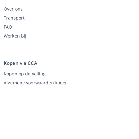
Over ons
Transport
FAQ
Werken bij
Kopen via CCA
Kopen op de veiling
Algemene voorwaarden koper
Disclaimer
Privacy Statement
Verkopen via CCA
Verkopen via de veiling