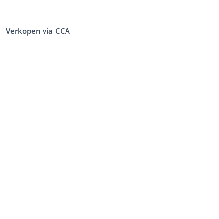
Verkopen via CCA
Verkopen via de veiling
Algemene voorwaarden verkoper
Mijn CCA
Inloggen
Registreren
©
2026
Classic Car Auctions
All rights reserved