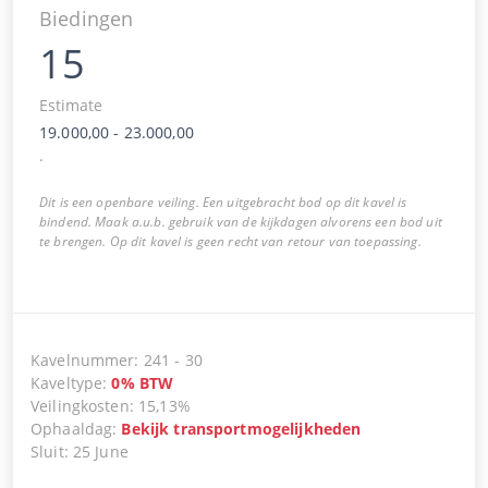
Biedingen
15
Estimate
19.000,00
-
23.000,00
.
Dit is een openbare veiling. Een uitgebracht bod op dit kavel is
bindend. Maak a.u.b. gebruik van de kijkdagen alvorens een bod uit
te brengen. Op dit kavel is geen recht van retour van toepassing.
Kavelnummer
:
241
-
30
Kaveltype
:
0
%
BTW
Veilingkosten
:
15,13%
Ophaaldag
:
Bekijk transportmogelijkheden
Sluit
:
25 June