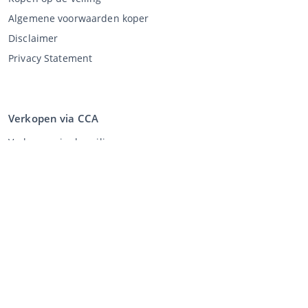
Algemene voorwaarden koper
Disclaimer
Privacy Statement
Verkopen via CCA
Verkopen via de veiling
Algemene voorwaarden verkoper
Mijn CCA
Inloggen
Registreren