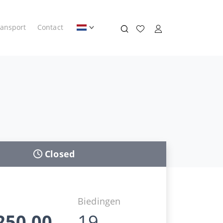
ransport
Contact
Closed
d
Biedingen
250,00
19