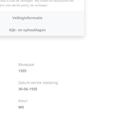
ions is niet de verkoper. Wij veilen en factureren als
s een derde partij, de verkoper.
Veilinginformatie
Kijk- en ophaaldagen
Bouwjaar
1935
Datum eerste toelating
30-06-1935
Kleur
Wit