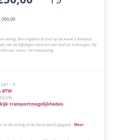
.000,00
re veiling. Een uitgebracht bod op dit kavel is bindend.
uik van de kijkdagen alvorens een bod uit te brengen. Op
 recht van retour van toepassing.
:
241
-
9
%
BTW
12,5%
kijk transportmogelijkheden
t na de veiling of de kavel wordt gegund
-
Meer