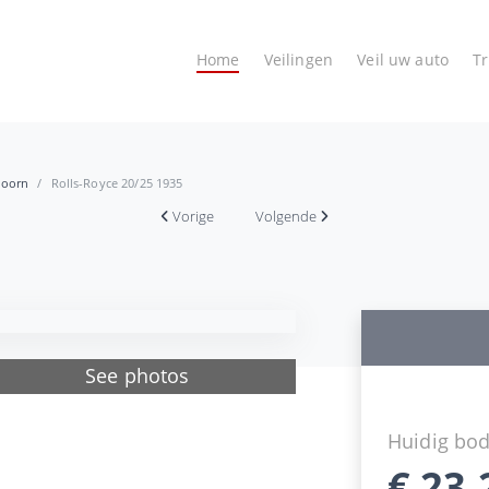
Home
Veilingen
Veil uw auto
T
hoorn
Rolls-Royce 20/25 1935
Vorige
Volgende
See photos
Huidig bo
€
23.