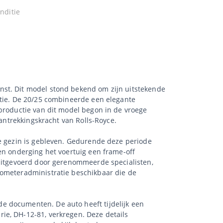
nditie
nst. Dit model stond bekend om zijn uitstekende
atie. De 20/25 combineerde een elegante
 productie van dit model begon in de vroege
aantrekkingskracht van Rolls-Royce.
de gezin is gebleven. Gedurende deze periode
en onderging het voertuig een frame-off
 uitgevoerd door gerenommeerde specialisten,
lometeradministratie beschikbaar die de
e documenten. De auto heeft tijdelijk een
ie, DH-12-81, verkregen. Deze details