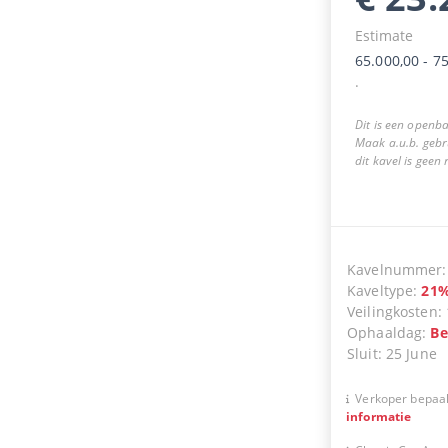
Estimate
65.000,00
-
75
.
Dit is een openba
Maak a.u.b. gebr
dit kavel is geen
Kavelnummer
Kaveltype
:
21
Veilingkosten
:
Ophaaldag
:
Be
Sluit
:
25 June
Verkoper bepaal
informatie