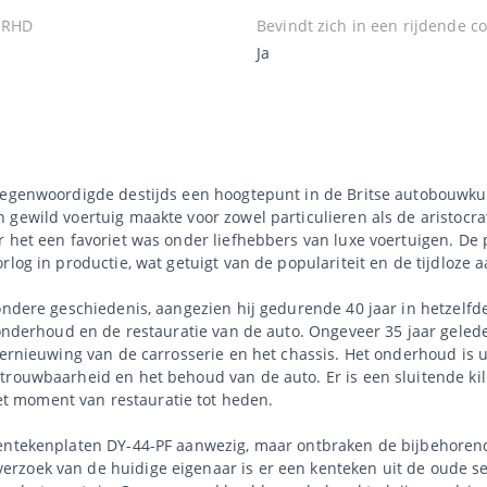
 RHD
Bevindt zich in een rijdende co
Ja
rtegenwoordigde destijds een hoogtepunt in de Britse autobouwku
 gewild voertuig maakte voor zowel particulieren als de aristocr
r het een favoriet was onder liefhebbers van luxe voertuigen. De
rlog in productie, wat getuigt van de populariteit en de tijdloze 
zondere geschiedenis, aangezien hij gedurende 40 jaar in hetzelf
t onderhoud en de restauratie van de auto. Ongeveer 35 jaar geled
 vernieuwing van de carrosserie en het chassis. Het onderhoud is
trouwbaarheid en het behoud van de auto. Er is een sluitende ki
 moment van restauratie tot heden.
kentekenplaten DY-44-PF aanwezig, maar ontbraken de bijbehorend
zoek van de huidige eigenaar is er een kenteken uit de oude ser