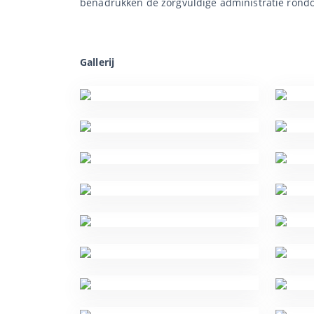
benadrukken de zorgvuldige administratie rondom
Gallerij