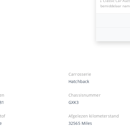
Classic Car Auct
bemiddelaar namen
Carrosserie
Hatchback
en
Chassisnummer
81
GXK3
tof
Afgelezen kilometerstand
e
32565 Miles