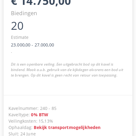
€
14.750,00
Biedingen
20
Estimate
23.000,00
-
27.000,00
.
Dit is een openbare veiling. Een uitgebracht bod op dit kavel is
bindend. Maak a.u.b. gebruik van de kijkdagen alvorens een bod uit
te brengen. Op dit kavel is geen recht van retour van toepassing.
Kavelnummer
:
240
-
85
Kaveltype
:
0
%
BTW
Veilingkosten
:
15,13%
Ophaaldag
:
Bekijk transportmogelijkheden
Sluit
:
24 June