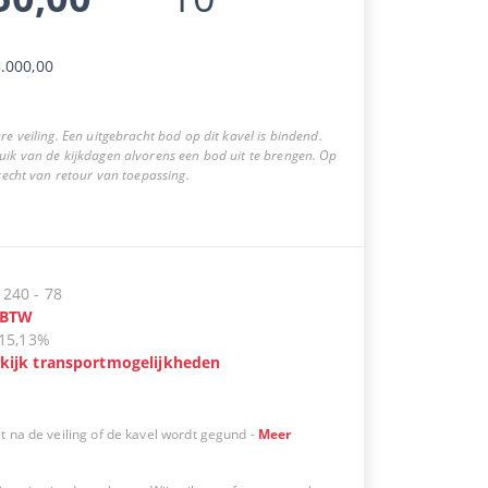
.000,00
re veiling. Een uitgebracht bod op dit kavel is bindend.
uik van de kijkdagen alvorens een bod uit te brengen. Op
 recht van retour van toepassing.
:
240
-
78
BTW
15,13%
kijk transportmogelijkheden
t na de veiling of de kavel wordt gegund
-
Meer