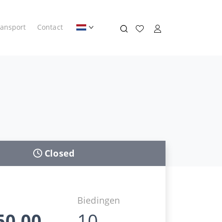
ransport
Contact
Closed
d
Biedingen
50,00
10