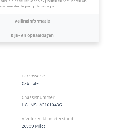
ions is niet de verkoper. Wij veilen en factureren als
s een derde partij, de verkoper.
Veilinginformatie
Kijk- en ophaaldagen
Carrosserie
Cabriolet
Chassisnummer
HGHN5UA2101043G
Afgelezen kilometerstand
26909 Miles