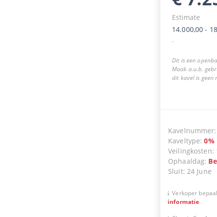
Estimate
14.000,00
-
18
.
Dit is een openba
Maak a.u.b. gebr
dit kavel is geen
Kavelnummer
Kaveltype
:
0
%
Veilingkosten
:
Ophaaldag
:
Be
Sluit
:
24 June
Verkoper bepaal
informatie