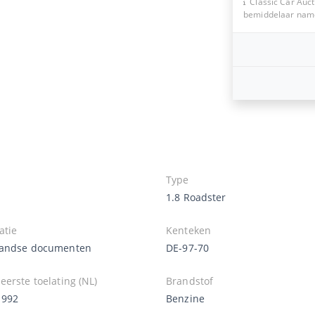
Classic Car Auct
bemiddelaar namen
Type
1.8 Roadster
atie
Kenteken
andse documenten
DE-97-70
erste toelating (NL)
Brandstof
1992
Benzine