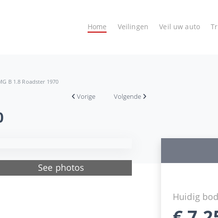
Home
Veilingen
Veil uw auto
T
MG B 1.8 Roadster 1970
Vorige
Volgende
0
See photos
Huidig bo
€
7.2