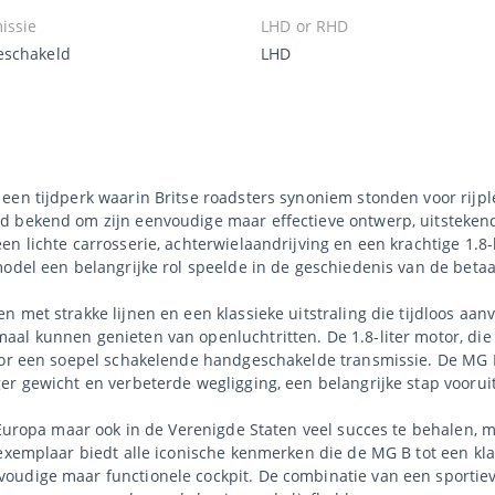
issie
LHD or RHD
schakeld
LHD
een tijdperk waarin Britse roadsters synoniem stonden voor rijpl
d bekend om zijn eenvoudige maar effectieve ontwerp, uitstekend
n lichte carrosserie, achterwielaandrijving en een krachtige 1.8-
model een belangrijke rol speelde in de geschiedenis van de betaa
 met strakke lijnen en een klassieke uitstraling die tijdloos aan
al kunnen genieten van openluchtritten. De 1.8-liter motor, die
door een soepel schakelende handgeschakelde transmissie. De MG 
er gewicht en verbeterde wegligging, een belangrijke stap vooruit
n Europa maar ook in de Verenigde Staten veel succes te behalen,
 exemplaar biedt alle iconische kenmerken die de MG B tot een kl
oudige maar functionele cockpit. De combinatie van een sportiev