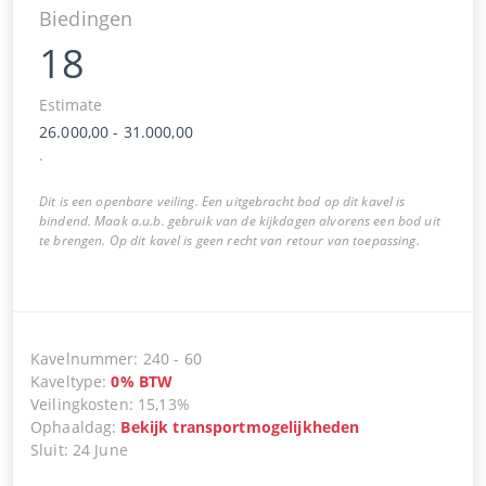
Biedingen
18
Estimate
26.000,00
-
31.000,00
.
Dit is een openbare veiling. Een uitgebracht bod op dit kavel is
bindend. Maak a.u.b. gebruik van de kijkdagen alvorens een bod uit
te brengen. Op dit kavel is geen recht van retour van toepassing.
Kavelnummer
:
240
-
60
Kaveltype
:
0
%
BTW
Veilingkosten
:
15,13%
Ophaaldag
:
Bekijk transportmogelijkheden
Sluit
:
24 June