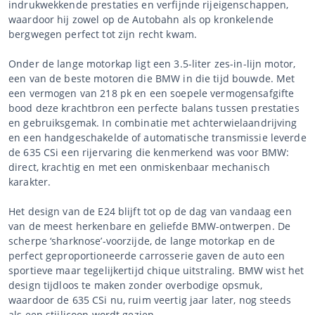
indrukwekkende prestaties en verfijnde rijeigenschappen,
waardoor hij zowel op de Autobahn als op kronkelende
bergwegen perfect tot zijn recht kwam.
Onder de lange motorkap ligt een 3.5-liter zes-in-lijn motor,
een van de beste motoren die BMW in die tijd bouwde. Met
een vermogen van 218 pk en een soepele vermogensafgifte
bood deze krachtbron een perfecte balans tussen prestaties
en gebruiksgemak. In combinatie met achterwielaandrijving
en een handgeschakelde of automatische transmissie leverde
de 635 CSi een rijervaring die kenmerkend was voor BMW:
direct, krachtig en met een onmiskenbaar mechanisch
karakter.
Het design van de E24 blijft tot op de dag van vandaag een
van de meest herkenbare en geliefde BMW-ontwerpen. De
scherpe ‘sharknose’-voorzijde, de lange motorkap en de
perfect geproportioneerde carrosserie gaven de auto een
sportieve maar tegelijkertijd chique uitstraling. BMW wist het
design tijdloos te maken zonder overbodige opsmuk,
waardoor de 635 CSi nu, ruim veertig jaar later, nog steeds
als een stijlicoon wordt gezien.