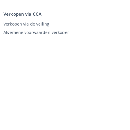
Verkopen via CCA
Verkopen via de veiling
Algemene voorwaarden verkoper
Mijn CCA
Inloggen
Registreren
©
2026
Classic Car Auctions
All rights reserved