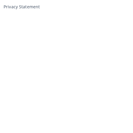
Privacy Statement
Verkopen via CCA
Verkopen via de veiling
Algemene voorwaarden verkoper
Mijn CCA
Inloggen
Registreren