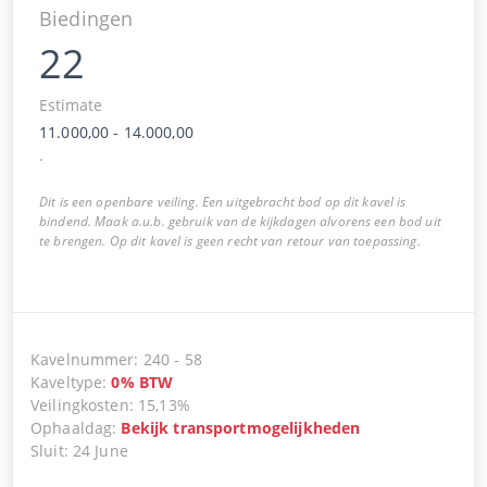
Biedingen
22
Estimate
11.000,00
-
14.000,00
.
Dit is een openbare veiling. Een uitgebracht bod op dit kavel is
bindend. Maak a.u.b. gebruik van de kijkdagen alvorens een bod uit
te brengen. Op dit kavel is geen recht van retour van toepassing.
Kavelnummer
:
240
-
58
Kaveltype
:
0
%
BTW
Veilingkosten
:
15,13%
Ophaaldag
:
Bekijk transportmogelijkheden
Sluit
:
24 June