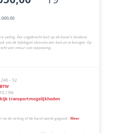
.000,00
re veiling. Een uitgebracht bod op dit kavel is bindend.
uik van de kijkdagen alvorens een bod uit te brengen. Op
 recht van retour van toepassing.
:
240
-
52
BTW
15,13%
kijk transportmogelijkheden
t na de veiling of de kavel wordt gegund
-
Meer