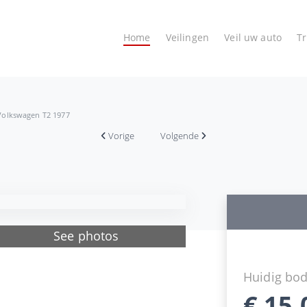
Home
Veilingen
Veil uw auto
T
Volkswagen T2 1977
Vorige
Volgende
See photos
Huidig bo
€
15.