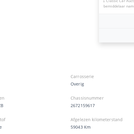
Classic Car Auct
bemiddelaar namen
Carrosserie
Overig
en
Chassisnummer
ZB
2672159617
tof
Afgelezen kilometerstand
e
59043 Km