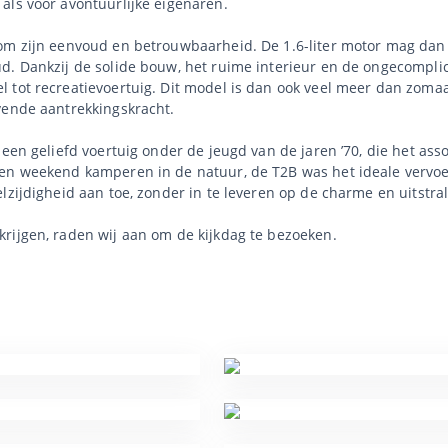
als voor avontuurlijke eigenaren.
om zijn eenvoud en betrouwbaarheid. De 1.6-liter motor mag dan g
d. Dankzij de solide bouw, het ruime interieur en de ongecompli
 tot recreatievoertuig. Dit model is dan ook veel meer dan zomaa
vende aantrekkingskracht.
 een geliefd voertuig onder de jeugd van de jaren ’70, die het as
een weekend kamperen in de natuur, de T2B was het ideale vervoe
elzijdigheid aan toe, zonder in te leveren op de charme en uitstr
rijgen, raden wij aan om de kijkdag te bezoeken.