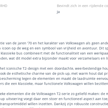
 RHD
Bevindt zich in een rijdende co
Ja
ie van de jaren ’70 en het karakter van Volkswagen als geen ande
en icoon op de weg en een symbool van vrijheid en avontuur. Dit s
e klassieke bus combineert met de functionaliteit van een werkpa
inden, wat dit model extra bijzonder maakt voor verzamelaars en 
 het iconische T2-design met een doordachte, weerbestendige ho
 ook de esthetische charme van de pick-up, met warm hout dat prac
a bescherming tegen de elementen en maakt de laadruimte eenvoud
ers die een klassieke, maar functionele Volkswagen willen bezitten
tieke elementen die de Volkswagen T2-serie zo geliefd maken: de
up uitvoering voegt daar een stoer en functioneel aspect aan toe
ch transportmiddel willen inzetten. Dankzij zijn robuuste constru