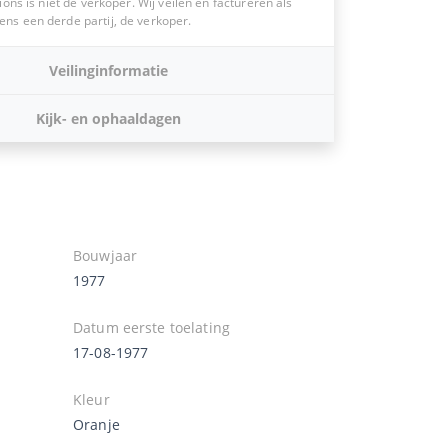
ions is niet de verkoper. Wij veilen en factureren als
s een derde partij, de verkoper.
Veilinginformatie
Kijk- en ophaaldagen
Bouwjaar
1977
Datum eerste toelating
17-08-1977
Kleur
Oranje