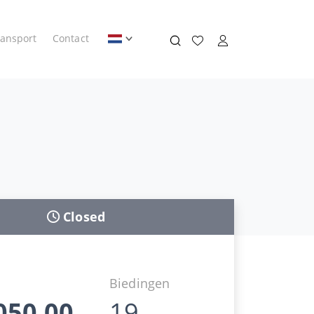
ransport
Contact
Closed
d
Biedingen
050,00
19