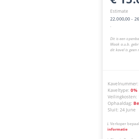
Estimate
22.000,00
-
26
.
Dit is een openba
Maak a.u.b. gebr
dit kavel is geen
Kavelnummer
Kaveltype
:
0
%
Veilingkosten
:
Ophaaldag
:
Be
Sluit
:
24 June
Verkoper bepaal
informatie