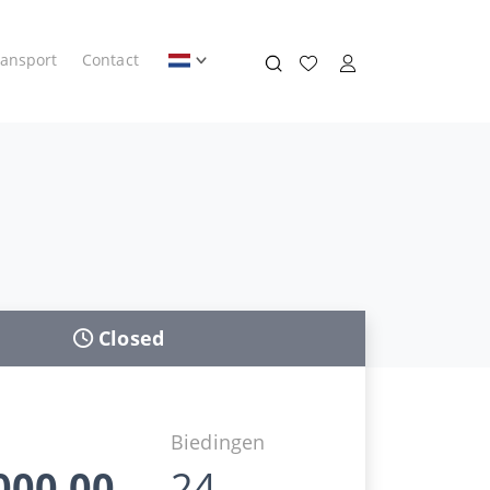
ransport
Contact
Closed
d
Biedingen
000,00
24