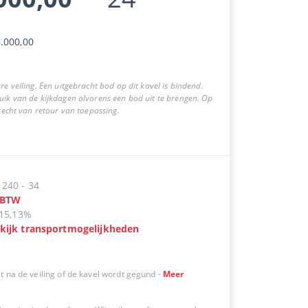
.000,00
re veiling. Een uitgebracht bod op dit kavel is bindend.
uik van de kijkdagen alvorens een bod uit te brengen. Op
 recht van retour van toepassing.
:
240
-
34
BTW
15,13%
kijk transportmogelijkheden
t na de veiling of de kavel wordt gegund
-
Meer