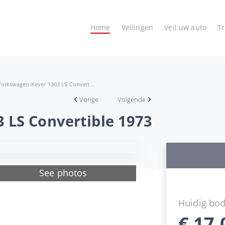
Home
Veilingen
Veil uw auto
T
Volkswagen Kever 1303 LS Convert...
Vorige
Volgende
 LS Convertible 1973
See photos
Huidig bo
€
17.