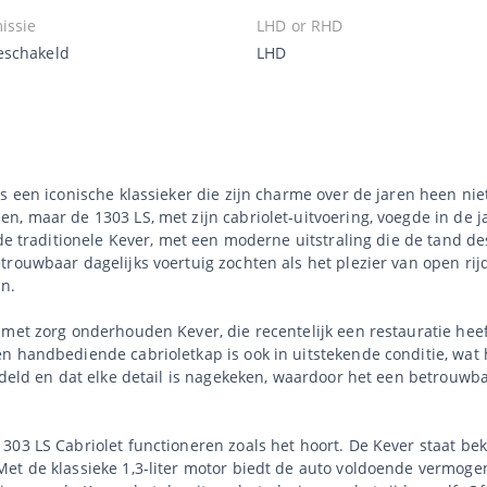
issie
LHD or RHD
schakeld
LHD
 een iconische klassieker die zijn charme over de jaren heen niet 
 maar de 1303 LS, met zijn cabriolet-uitvoering, voegde in de jar
 de traditionele Kever, met een moderne uitstraling die de tand d
trouwbaar dagelijks voertuig zochten als het plezier van open rij
en.
met zorg onderhouden Kever, die recentelijk een restauratie heef
 handbediende cabrioletkap is ook in uitstekende conditie, wat he
ndeld en dat elke detail is nagekeken, waardoor het een betrouwbar
1303 LS Cabriolet functioneren zoals het hoort. De Kever staat b
et de klassieke 1,3-liter motor biedt de auto voldoende vermogen