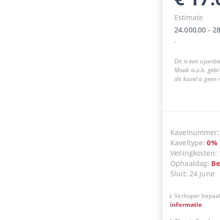
Estimate
24.000,00
-
28
.
Dit is een openba
Maak a.u.b. gebr
dit kavel is geen
Kavelnummer
Kaveltype
:
0
%
Veilingkosten
:
Ophaaldag
:
Be
Sluit
:
24 June
Verkoper bepaal
informatie