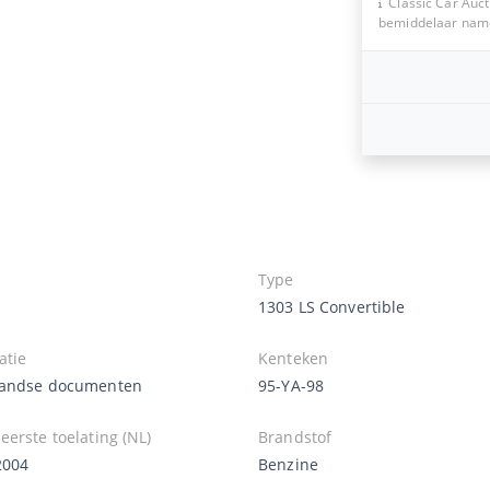
Classic Car Auct
bemiddelaar namen
Type
1303 LS Convertible
atie
Kenteken
andse documenten
95-YA-98
erste toelating (NL)
Brandstof
2004
Benzine