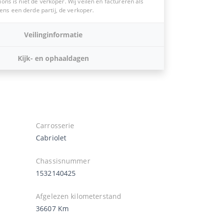
ions is niet de verkoper. Wij veilen en factureren als
s een derde partij, de verkoper.
Veilinginformatie
Kijk- en ophaaldagen
Carrosserie
Cabriolet
Chassisnummer
1532140425
Afgelezen kilometerstand
36607 Km