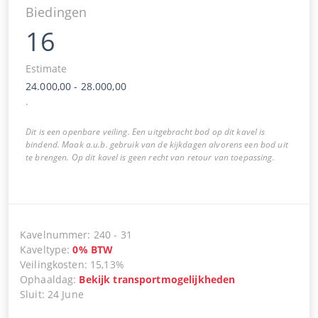
Biedingen
16
Estimate
24.000,00
-
28.000,00
.
Dit is een openbare veiling. Een uitgebracht bod op dit kavel is
bindend. Maak a.u.b. gebruik van de kijkdagen alvorens een bod uit
te brengen. Op dit kavel is geen recht van retour van toepassing.
Kavelnummer
:
240
-
31
Kaveltype
:
0
%
BTW
Veilingkosten
:
15,13%
Ophaaldag
:
Bekijk transportmogelijkheden
Sluit
:
24 June