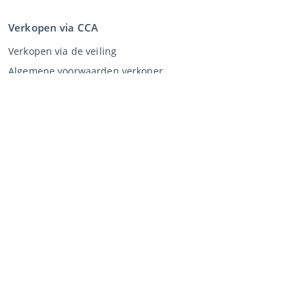
Verkopen via CCA
Verkopen via de veiling
Algemene voorwaarden verkoper
Mijn CCA
Inloggen
Registreren
©
2026
Classic Car Auctions
All rights reserved