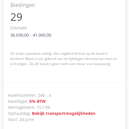
Biedingen
29
Estimate
36.000,00
-
41.000,00
.
Dit is een openbare veiling. Een uitgebracht bod op dit kavel is
bindend. Maak a.u.b. gebruik van de kijkdagen alvorens een bod uit
te brengen. Op dit kavel is geen recht van retour van toepassing.
Kavelnummer
:
240
-
6
Kaveltype
:
0
%
BTW
Veilingkosten
:
15,13%
Ophaaldag
:
Bekijk transportmogelijkheden
Sluit
:
24 June