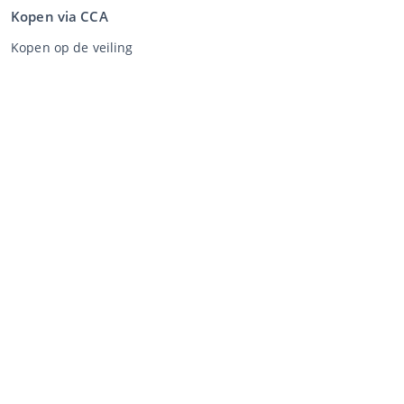
Kopen via CCA
Kopen op de veiling
Algemene voorwaarden koper
Disclaimer
Privacy Statement
Verkopen via CCA
Verkopen via de veiling
Algemene voorwaarden verkoper
Mijn CCA
Inloggen
Registreren