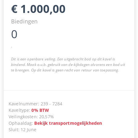
€
1.000,00
Biedingen
0
.
Dit is een openbare veiling. Een uitgebracht bod op dit kavel is
bindend. Maak a.u.b. gebruik van de kijkdagen alvorens een bod uit
te brengen. Op dit kavel is geen recht van retour van toepassing.
Kavelnummer
:
239
-
7284
Kaveltype
:
0
%
BTW
Veilingkosten
:
20,57%
Ophaaldag
:
Bekijk transportmogelijkheden
Sluit
:
12 June