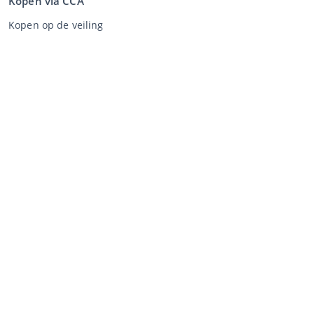
Kopen via CCA
Kopen op de veiling
Algemene voorwaarden koper
Disclaimer
Privacy Statement
Verkopen via CCA
Verkopen via de veiling
Algemene voorwaarden verkoper
Mijn CCA
Inloggen
Registreren