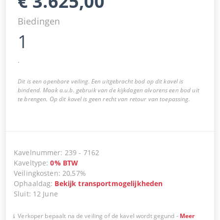
€
3.625,00
Biedingen
1
.
Dit is een openbare veiling. Een uitgebracht bod op dit kavel is
bindend. Maak a.u.b. gebruik van de kijkdagen alvorens een bod uit
te brengen. Op dit kavel is geen recht van retour van toepassing.
Kavelnummer
:
239
-
7162
Kaveltype
:
0
%
BTW
Veilingkosten
:
20,57%
Ophaaldag
:
Bekijk transportmogelijkheden
Sluit
:
12 June
Verkoper bepaalt na de veiling of de kavel wordt gegund
-
Meer