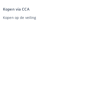
Kopen via CCA
Kopen op de veiling
Algemene voorwaarden koper
Disclaimer
Privacy Statement
Verkopen via CCA
Verkopen via de veiling
Algemene voorwaarden verkoper
Mijn CCA
Inloggen