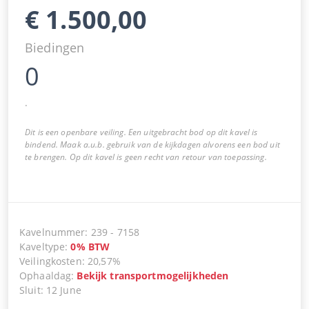
€
1.500,00
Biedingen
0
.
Dit is een openbare veiling. Een uitgebracht bod op dit kavel is
bindend. Maak a.u.b. gebruik van de kijkdagen alvorens een bod uit
te brengen. Op dit kavel is geen recht van retour van toepassing.
Kavelnummer
:
239
-
7158
Kaveltype
:
0
%
BTW
Veilingkosten
:
20,57%
Ophaaldag
:
Bekijk transportmogelijkheden
Sluit
:
12 June