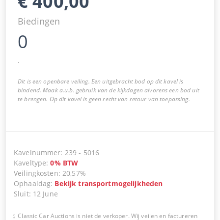
€
400,00
Biedingen
0
.
Dit is een openbare veiling. Een uitgebracht bod op dit kavel is
bindend. Maak a.u.b. gebruik van de kijkdagen alvorens een bod uit
te brengen. Op dit kavel is geen recht van retour van toepassing.
Kavelnummer
:
239
-
5016
Kaveltype
:
0
%
BTW
Veilingkosten
:
20,57%
Ophaaldag
:
Bekijk transportmogelijkheden
Sluit
:
12 June
Classic Car Auctions is niet de verkoper. Wij veilen en factureren