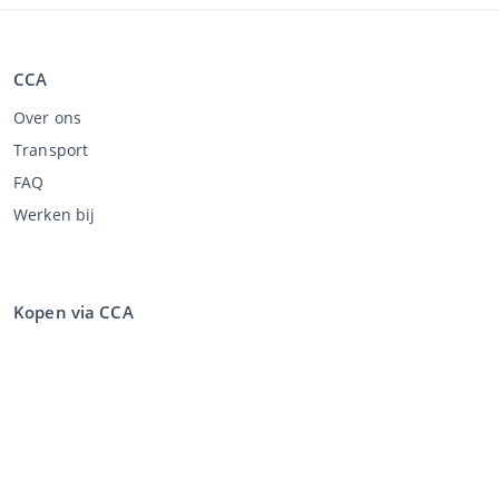
CCA
Over ons
Transport
FAQ
Werken bij
Kopen via CCA
Kopen op de veiling
Algemene voorwaarden koper
Disclaimer
Privacy Statement