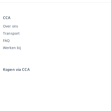
CCA
Over ons
Transport
FAQ
Werken bij
Kopen via CCA
Kopen op de veiling
Algemene voorwaarden koper
Disclaimer
Privacy Statement