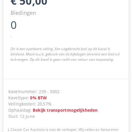
€
50,00
Biedingen
0
.
Dit is een openbare veiling. Een uitgebracht bod op dit kavel is
bindend. Maak a.u.b. gebruik van de kijkdagen alvorens een bod uit
te brengen. Op dit kavel is geen recht van retour van toepassing.
Kavelnummer
:
239
-
5002
Kaveltype
:
0
%
BTW
Veilingkosten
:
20,57%
Ophaaldag
:
Bekijk transportmogelijkheden
Sluit
:
12 June
Classic Car Auctions is niet de verkoper. Wij veilen en factureren