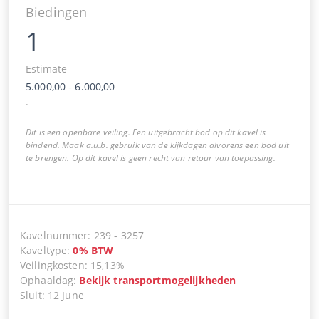
Biedingen
1
Estimate
5.000,00
-
6.000,00
.
Dit is een openbare veiling. Een uitgebracht bod op dit kavel is
bindend. Maak a.u.b. gebruik van de kijkdagen alvorens een bod uit
te brengen. Op dit kavel is geen recht van retour van toepassing.
Kavelnummer
:
239
-
3257
Kaveltype
:
0
%
BTW
Veilingkosten
:
15,13%
Ophaaldag
:
Bekijk transportmogelijkheden
Sluit
:
12 June