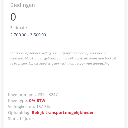
Biedingen
0
Estimate
2.700,00
-
3.500,00
.
Dit is een openbare veiling. Een uitgebracht bod op dit kavel is
bindend. Maak a.u.b. gebruik van de kijkdagen alvorens een bod uit
te brengen. Op dit kavel is geen recht van retour van toepassing.
Kavelnummer
:
239
-
3247
Kaveltype
:
0
%
BTW
Veilingkosten
:
15,13%
Ophaaldag
:
Bekijk transportmogelijkheden
Sluit
:
12 June