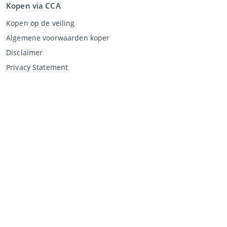
Kopen via CCA
Kopen op de veiling
Algemene voorwaarden koper
Disclaimer
Privacy Statement
Verkopen via CCA
Verkopen via de veiling
Algemene voorwaarden verkoper
Mijn CCA
Inloggen
Registreren