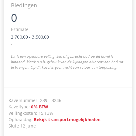
Biedingen
0
Estimate
2.700,00
-
3.500,00
.
Dit is een openbare veiling. Een uitgebracht bod op dit kavel is
bindend. Maak a.u.b. gebruik van de kijkdagen alvorens een bod uit
te brengen. Op dit kavel is geen recht van retour van toepassing.
Kavelnummer
:
239
-
3246
Kaveltype
:
0
%
BTW
Veilingkosten
:
15,13%
Ophaaldag
:
Bekijk transportmogelijkheden
Sluit
:
12 June