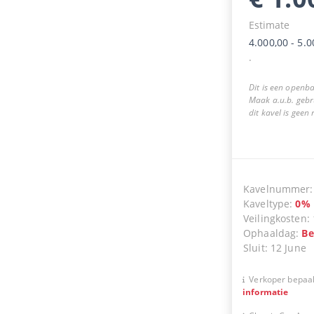
Estimate
4.000,00
-
5.0
.
Dit is een openba
Maak a.u.b. gebr
dit kavel is geen
Kavelnummer
Kaveltype
:
0
%
Veilingkosten
:
Ophaaldag
:
Be
Sluit
:
12 June
Verkoper bepaal
informatie