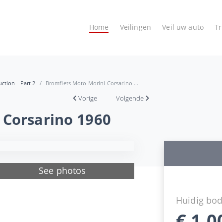
Home
Veilingen
Veil uw auto
T
ction - Part 2
Bromfiets Moto Morini Corsarino ...
Vorige
Volgende
 Corsarino 1960
See photos
Huidig bo
€
1.0