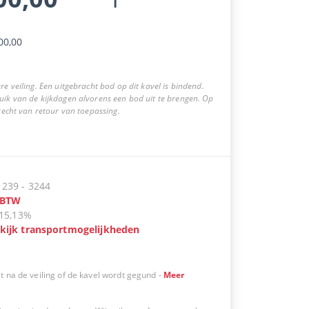
00,00
re veiling. Een uitgebracht bod op dit kavel is bindend.
uik van de kijkdagen alvorens een bod uit te brengen. Op
 recht van retour van toepassing.
:
239
-
3244
BTW
15,13%
kijk transportmogelijkheden
t na de veiling of de kavel wordt gegund
-
Meer