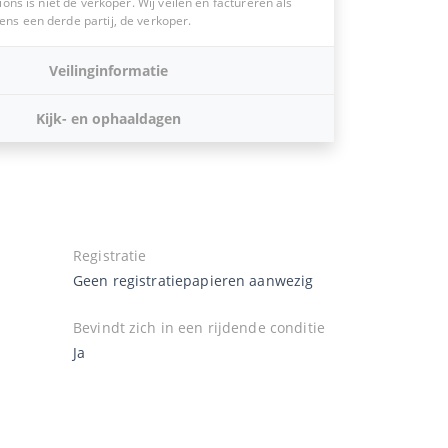
ions is niet de verkoper. Wij veilen en factureren als
s een derde partij, de verkoper.
Veilinginformatie
Kijk- en ophaaldagen
Registratie
Geen registratiepapieren aanwezig
Bevindt zich in een rijdende conditie
Ja