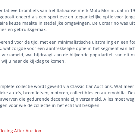
entatieve bromfiets van het Italiaanse merk Moto Morini, dat in 1
gepositioneerd als een sportieve en toegankelijke optie voor jonge 
aire keuze maakte in stedelijke omgevingen. De Corsarino was uit
ties en gebruiksgemak.
end voor de tijd, met een minimalistische uitstraling en een foc
s, wat zorgde voor een aantrekkelijke optie in het segment van l
 verzameld, wat bijdraagt aan de blijvende populariteit van dit
 wij u naar de kijkdag te komen.
complete collectie wordt geveild via Classic Car Auctions. Wat mee
sieke auto’s, bromfietsen, motoren, collectibles en automobilia. De
rwerven die gedurende decennia zijn verzameld. Alles moet weg 
agen voor wie de collectie in het echt wil bekijken.
losing After Auction