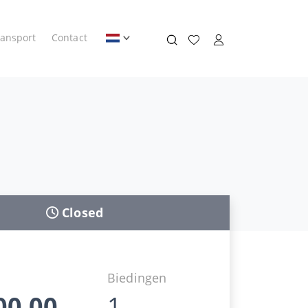
ransport
Contact
Closed
d
Biedingen
00,00
1