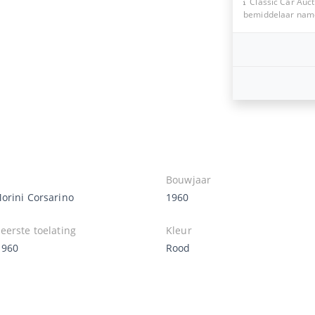
Classic Car Auct
bemiddelaar namen
Bouwjaar
orini Corsarino
1960
eerste toelating
Kleur
1960
Rood