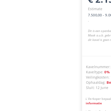
Estimate
7.500,00
-
9.0
.
Dit is een openba
Maak a.u.b. gebr
dit kavel is geen
Kavelnummer
Kaveltype
:
0
%
Veilingkosten
:
Ophaaldag
:
Be
Sluit
:
12 June
Verkoper bepaal
informatie