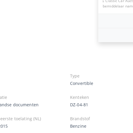
Classic Car Auct
bemiddelaar namen
Type
Convertible
atie
Kenteken
andse documenten
DZ-04-81
erste toelating (NL)
Brandstof
2015
Benzine