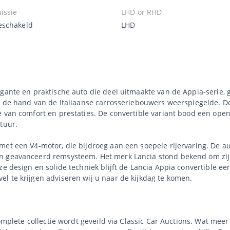
issie
LHD or RHD
schakeld
LHD
egante en praktische auto die deel uitmaakte van de Appia-serie,
at de hand van de Italiaanse carrosseriebouwers weerspiegelde. D
 van comfort en prestaties. De convertible variant bood een open 
tuur.
et een V4-motor, die bijdroeg aan een soepele rijervaring. De au
n geavanceerd remsysteem. Het merk Lancia stond bekend om zijn 
ze design en solide techniek blijft de Lancia Appia convertible e
l te krijgen adviseren wij u naar de kijkdag te komen.
complete collectie wordt geveild via Classic Car Auctions. Wat mee