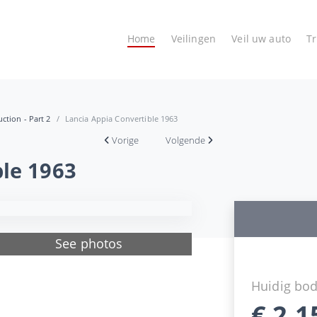
Home
Veilingen
Veil uw auto
T
ction - Part 2
Lancia Appia Convertible 1963
Vorige
Volgende
ble 1963
See photos
Huidig bo
€
2.1