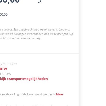
00,00
re veiling. Een uitgebracht bod op dit kavel is bindend.
uik van de kijkdagen alvorens een bod uit te brengen. Op
 recht van retour van toepassing.
:
239
-
1233
BTW
15,13%
kijk transportmogelijkheden
t na de veiling of de kavel wordt gegund
-
Meer