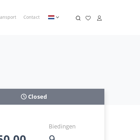
ransport
Contact
Closed
d
Biedingen
50,00
9