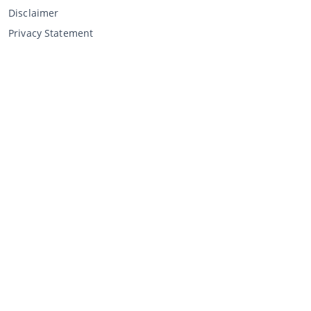
Disclaimer
Privacy Statement
Verkopen via CCA
Verkopen via de veiling
Algemene voorwaarden verkoper
Mijn CCA
Inloggen
Registreren