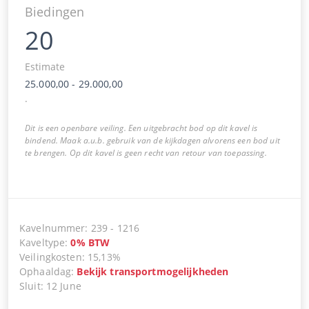
Biedingen
20
Estimate
25.000,00
-
29.000,00
.
Dit is een openbare veiling. Een uitgebracht bod op dit kavel is
bindend. Maak a.u.b. gebruik van de kijkdagen alvorens een bod uit
te brengen. Op dit kavel is geen recht van retour van toepassing.
Kavelnummer
:
239
-
1216
Kaveltype
:
0
%
BTW
Veilingkosten
:
15,13%
Ophaaldag
:
Bekijk transportmogelijkheden
Sluit
:
12 June