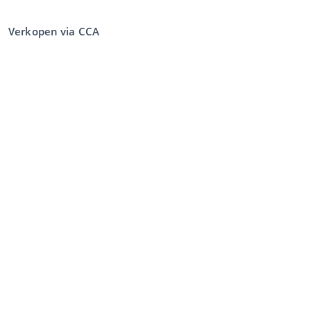
Verkopen via CCA
Verkopen via de veiling
Algemene voorwaarden verkoper
Mijn CCA
Inloggen
Registreren
©
2026
Classic Car Auctions
All rights reserved